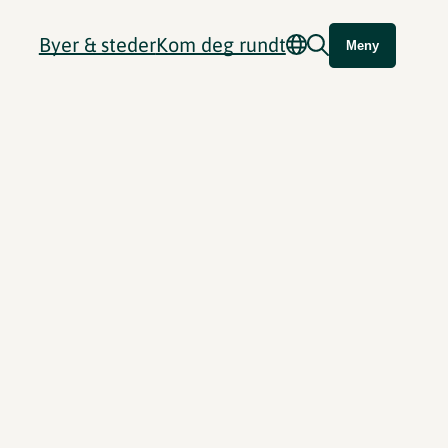
Byer & steder
Kom deg rundt
Meny