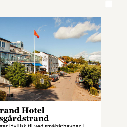
rand Hotel
sgårdstrand
gger idyllisk til ved småbåthavnen i