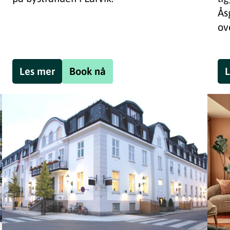
Ås
ov
Les mer
Book nå
L