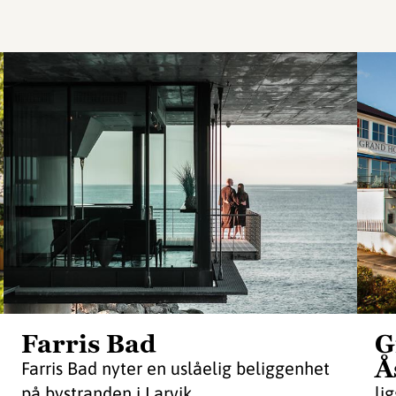
Farris Bad
G
Å
Farris Bad nyter en uslåelig beliggenhet
på bystranden i Larvik.
li