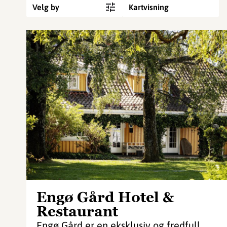
Velg by
Kartvisning
Engø Gård Hotel &
Restaurant
Engø Gård er en eksklusiv og fredfull