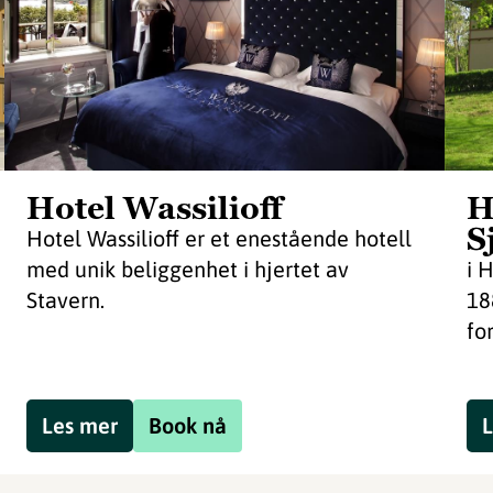
Hotel Wassilioff
H
S
Hotel Wassilioff er et enestående hotell
med unik beliggenhet i hjertet av
i 
Stavern.
18
for
Les mer
Book nå
L