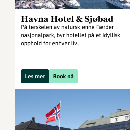
Havna Hotel & Sjøbad
På terskelen av naturskjønne Færder
nasjonalpark, byr hotellet på et idyllisk
opphold for enhver liv...
Les mer
Book nå