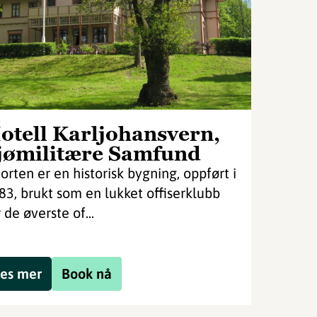
otell Karljohansvern,
jømilitære Samfund
Horten er en historisk bygning, oppført i
83, brukt som en lukket offiserklubb
 de øverste of...
es mer
Book nå