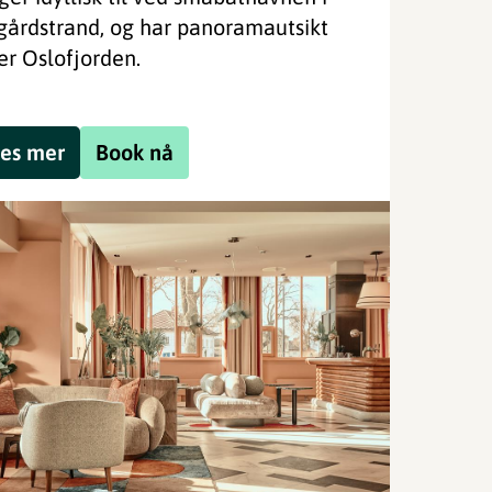
gårdstrand, og har panoramautsikt
er Oslofjorden.
es mer
Book nå