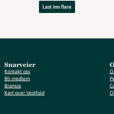
Last inn flere
Snarveier
O
Kontakt oss
O
Bli medlem
P
Bransje
C
Kart over Vestfold
O