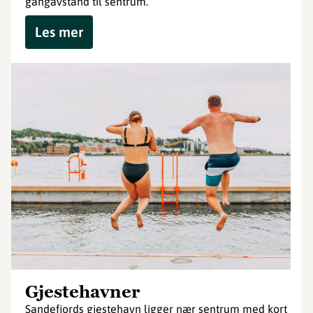
gangavstand til sentrum.
Les mer
Gjestehavner
Sandefjords gjestehavn ligger nær sentrum med kort