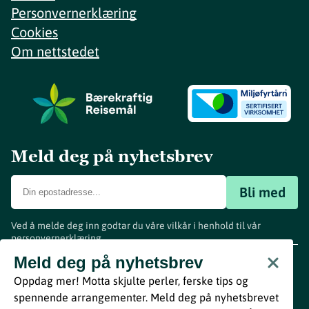
Personvernerklæring
Cookies
Om nettstedet
Meld deg på nyhetsbrev
Bli med
Ved å melde deg inn godtar du våre vilkår i henhold til vår
personvernerklæring
.
www.visitvestfold.com
Meld deg på nyhetsbrev
Turistinformasjon
Oppdag mer! Motta skjulte perler, ferske tips og
Vestfold Fylkeskommune
spennende arrangementer. Meld deg på nyhetsbrevet