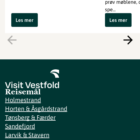
prøv møblene, 
spe...
Les mer
Les mer
Reisemål
Holmestrand
Horten & Åsgårdstrand
Tønsberg & Færder
Sandefjord
Larvik & Stavern