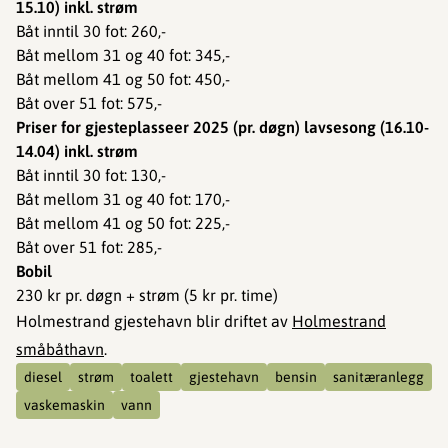
15.10) inkl. strøm
Båt inntil 30 fot: 260,-
Båt mellom 31 og 40 fot: 345,-
Båt mellom 41 og 50 fot: 450,-
Båt over 51 fot: 575,-
Priser for gjesteplasseer 2025 (pr. døgn) lavsesong (16.10-
14.04) inkl. strøm
Båt inntil 30 fot: 130,-
Båt mellom 31 og 40 fot: 170,-
Båt mellom 41 og 50 fot: 225,-
Båt over 51 fot: 285,-
Bobil
230 kr pr. døgn + strøm (5 kr pr. time)
Holmestrand gjestehavn blir driftet av
Holmestrand
småbåthavn
.
diesel
strøm
toalett
gjestehavn
bensin
sanitæranlegg
vaskemaskin
vann