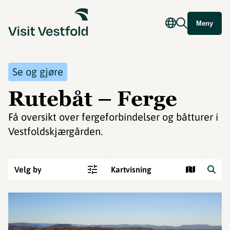
Meny
Se og gjøre
Rutebåt – Ferge
Få oversikt over fergeforbindelser og båtturer i
Vestfoldskjærgården.
Velg by
Kartvisning