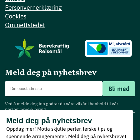
Personvernerklæring
Cookies
Om nettstedet
Meld deg på nyhetsbrev
Bli med
Ved å melde deg inn godtar du våre vilkår i henhold til vår
personvernerklæring
.
www.visitvestfold.com
Meld deg på nyhetsbrev
Turistinformasjon
Oppdag mer! Motta skjulte perler, ferske tips og
Vestfold Fylkeskommune
spennende arrangementer. Meld deg på nyhetsbrevet