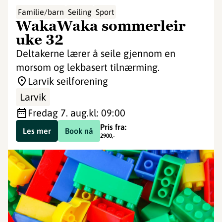
Familie/barn
Seiling
Sport
WakaWaka sommerleir
uke 32
Deltakerne lærer å seile gjennom en
morsom og lekbasert tilnærming.
Larvik seilforening
Larvik
fredag 7. aug.
kl: 09:00
Pris fra:
Les mer
Book nå
2900
,-