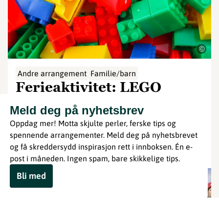
©
Andre arrangement
Familie/barn
Ferieaktivitet: LEGO
Bygge så mye LEGO dere vil!
Meld deg på nyhetsbrev
Holmestrand
Oppdag mer! Motta skjulte perler, ferske tips og
fredag 7. aug.
kl: 10:00
spennende arrangementer. Meld deg på nyhetsbrevet
og få skreddersydd inspirasjon rett i innboksen. Én e-
Les mer
post i måneden. Ingen spam, bare skikkelige tips.
Bli med