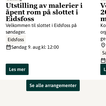
Utstilling av malerier i
V
åpent rom på slottet i
2
Eidsfoss
m
Velkommen til slottet i Eidsfoss på
Ko
søndager.
or
ge
Eidsfoss
søndag 9. aug.
kl: 12:00
S
Les mer
L
Se alle arrangementer