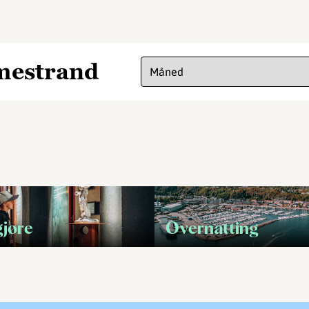
lmestrand
gjøre
Overnatting