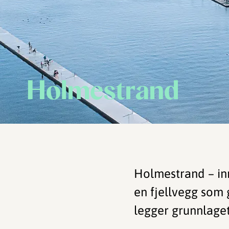
Holmestrand
Holmestrand – inn
en fjellvegg som 
legger grunnlage