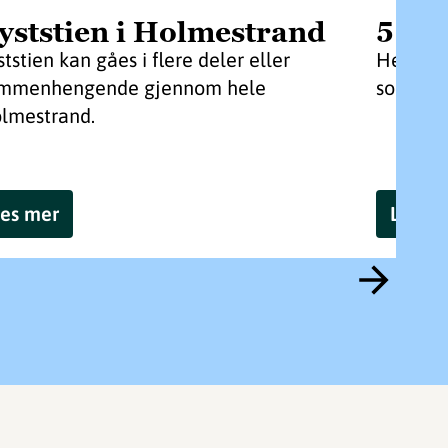
yststien i Holmestrand
5 tip
ststien kan gåes i flere deler eller
Her finn
mmenhengende gjennom hele
som er v
lmestrand.
es mer
Les m