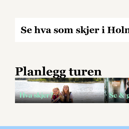
Se hva som skjer i Ho
Planlegg turen
Hva skjer?
Se & 