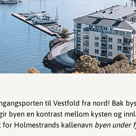
gangsporten til Vestfold fra nord! Bak by
gir byen en kontrast mellom kysten og inn
t for Holmestrands kallenavn
byen under fj