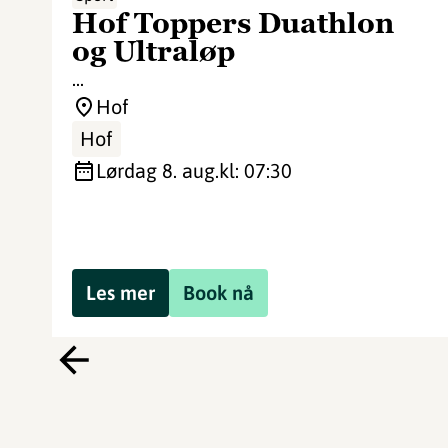
Hof Toppers Duathlon
og Ultraløp
...
Hof
Hof
lørdag 8. aug.
kl: 07:30
Les mer
Book nå