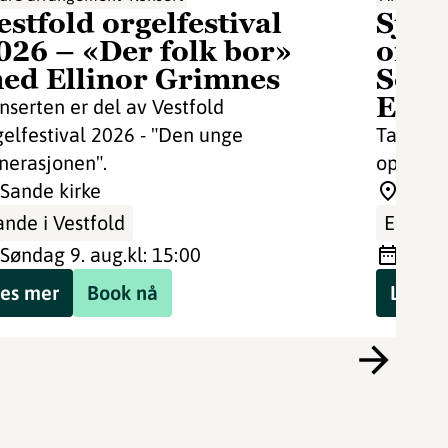
estfold orgelfestival
Sjør
026 – «Der folk bor»
om J
ed Ellinor Grimnes
Sorte
Eids
nserten er del av Vestfold
gelfestival 2026 - "Den unge
Ta turen
nerasjonen".
oppleve
Sande kirke
Jernv
ande i Vestfold
Eidsfos
søndag 9. aug.
kl: 15:00
sønd
es mer
Book nå
Les m