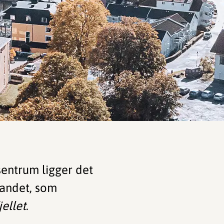
sentrum ligger det
landet, som
ellet
.