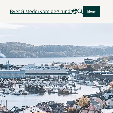
Byer & steder
Kom deg rundt
Meny