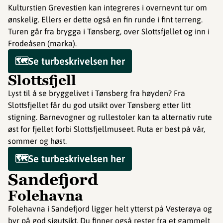
Kulturstien Grevestien kan integreres i overnevnt tur om
ønskelig. Ellers er dette også en fin runde i fint terreng.
Turen går fra brygga i Tønsberg, over Slottsfjellet og inn i
Frodeåsen (marka).
🗺️Se turbeskrivelsen her
Slottsfjell
Lyst til å se bryggelivet i Tønsberg fra høyden? Fra
Slottsfjellet får du god utsikt over Tønsberg etter litt
stigning. Barnevogner og rullestoler kan ta alternativ rute
øst for fjellet forbi Slottsfjellmuseet. Ruta er best på vår,
sommer og høst.
🗺️Se turbeskrivelsen her
Sandefjord
Folehavna
Folehavna i Sandefjord ligger helt ytterst på Vesterøya og
byr på god sjøutsikt. Du finner også rester fra et gammelt