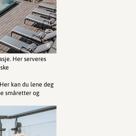
©
tasje. Her serveres
iske
. Her kan du lene deg
kle småretter og