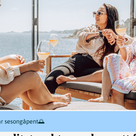
ar sesongåpent🌅