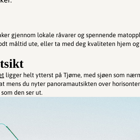
aker gjennom lokale råvarer og spennende matoppl
odt måltid ute, eller ta med deg kvaliteten hjem og
tsikt
et
ligger helt ytterst på Tjøme, med sjøen som nær
mat mens du nyter panoramautsikten over horisonte
 som den ser ut.