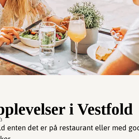
levelser i Vestfold
53
old enten det er på restaurant eller med go
ker.