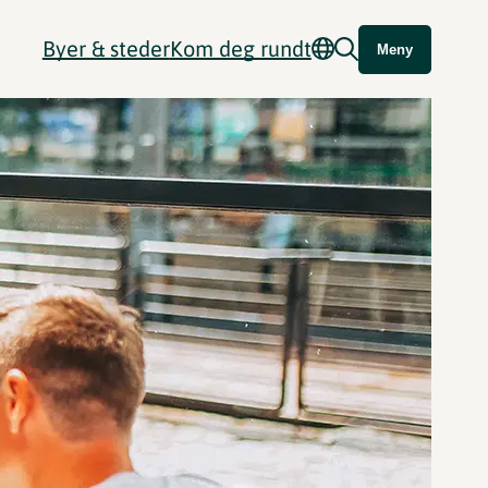
Byer & steder
Kom deg rundt
Meny