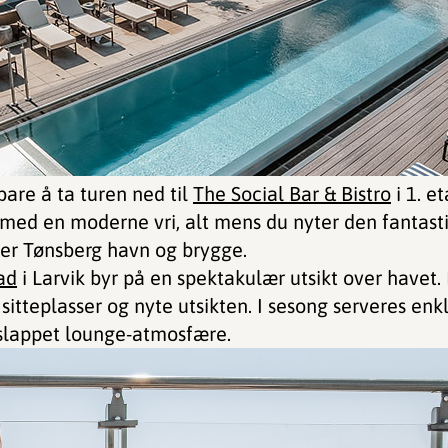
 bare å ta turen ned til
The Social Bar & Bistro
i 1. e
r med en moderne vri, alt mens du nyter den fantast
er Tønsberg havn og brygge.
ad
i Larvik byr på en spektakulær utsikt over havet
 sitteplasser og nyte utsikten. I sesong serveres en
avslappet lounge-atmosfære.