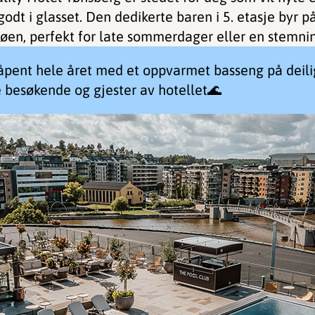
t i glasset. Den dedikerte baren i 5. etasje byr p
jøen, perfekt for late sommerdager eller en stemnin
åpent hele året med et oppvarmet basseng på deilig
de besøkende og gjester av hotellet🌊