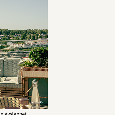
©
en avslappet