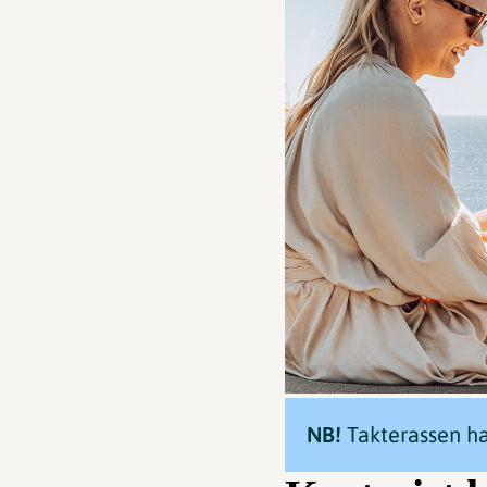
NB!
Takterassen h