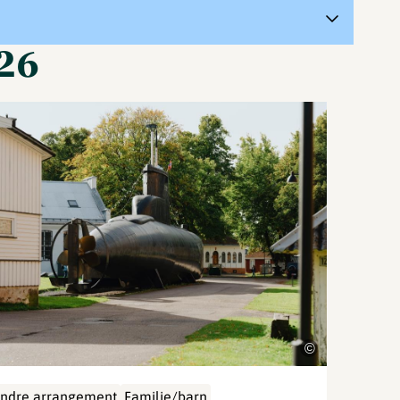
026
©
ndre arrangement
Familie/barn