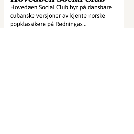
Hovedøen Social Club byr på dansbare
cubanske versjoner av kjente norske
popklassikere på Redningas ...
Redninga
Horten
torsdag 6. aug.
kl: 20:00
Les mer
Book nå
fredag 7. august 20