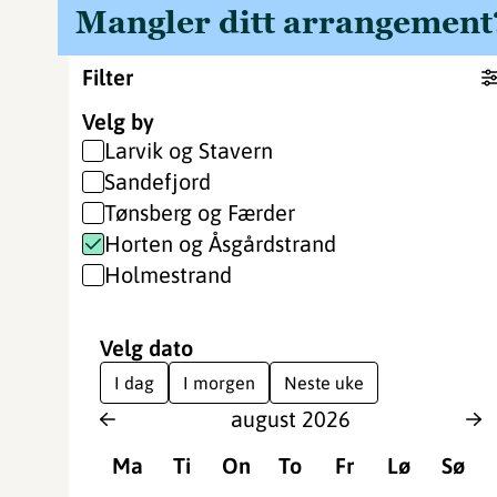
Mangler ditt arrangement
Filter
Velg by
Larvik og Stavern
Sandefjord
Tønsberg og Færder
Horten og Åsgårdstrand
Holmestrand
Velg dato
I dag
I morgen
Neste uke
august
2026
Ma
Ti
On
To
Fr
Lø
Sø