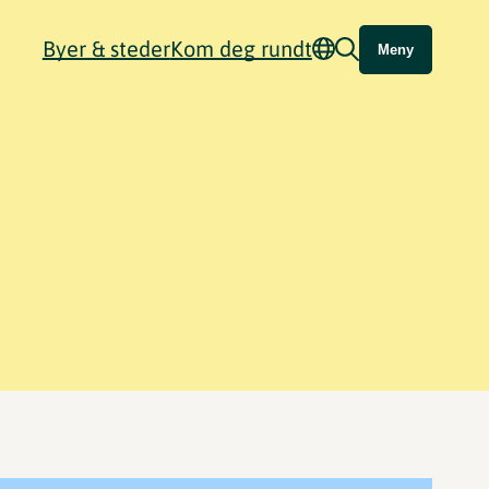
Byer & steder
Kom deg rundt
Meny