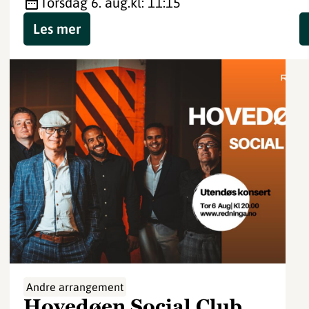
torsdag 6. aug.
kl: 11:15
Les mer
Andre arrangement
Hovedøen Social Club