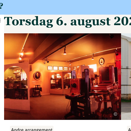
?
torsdag 6. august 2
©
Andre arrangement
A