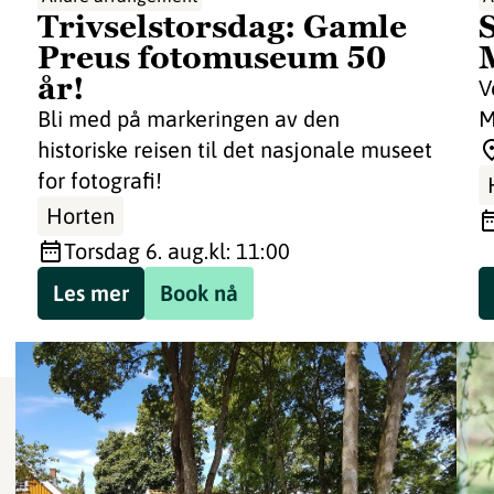
Trivselstorsdag: Gamle
Preus fotomuseum 50
år!
V
Bli med på markeringen av den
M
historiske reisen til det nasjonale museet
for fotografi!
Horten
torsdag 6. aug.
kl: 11:00
Les mer
Book nå