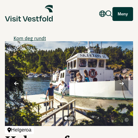
Meny
Kom deg rundt
©
Helgeroa