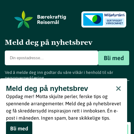
Meld deg på nyhetsbrev
Bli med
Ved å melde deg inn godtar du våre vilkår i henhold til vår
personvernerklæring
.
www.visitvestfold.com
Meld deg på nyhetsbrev
Turistinformasjon
Oppdag mer! Motta skjulte perler, ferske tips og
Vestfold Fylkeskommune
spennende arrangementer. Meld deg på nyhetsbrevet
By
Breakfast
og få skreddersydd inspirasjon rett i innboksen. Én e-
post i måneden. Ingen spam, bare skikkelige tips.
Bli med
Helgeroafergene
Book nå