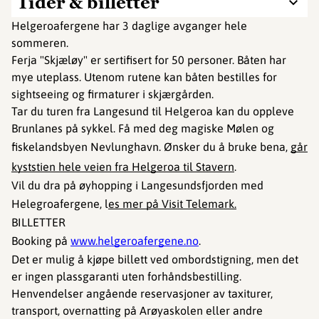
Tider & billetter
Helgeroafergene har 3 daglige avganger hele
sommeren.
Ferja "Skjæløy" er sertifisert for 50 personer. Båten har
mye uteplass. Utenom rutene kan båten bestilles for
sightseeing og firmaturer i skjærgården.
Tar du turen fra Langesund til Helgeroa kan du oppleve
Brunlanes på sykkel. Få med deg magiske Mølen og
fiskelandsbyen Nevlunghavn. Ønsker du å bruke bena,
går
kyststien hele veien fra Helgeroa til Stavern
.
Vil du dra på øyhopping i Langesundsfjorden med
Helegroafergene, l
es mer på Visit Telemark.
BILLETTER
Booking på
www.helgeroafergene.no
.
Det er mulig å kjøpe billett ved ombordstigning, men det
er ingen plassgaranti uten forhåndsbestilling.
Henvendelser angående reservasjoner av taxiturer,
transport, overnatting på Arøyaskolen eller andre