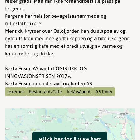
reiser gratis. Man kan ikke forhåndsbestille plass på
fergene.
Fergene har heis for bevegelseshemmede og
rullestolbrukere.
Mens du krysser over Oslofjorden kan du slappe av og
nyte utsikten med noe godt i koppen og å bite i. Fergene
har en romslig kafe med et bredt utvalg av varme og
kalde retter og drikke.
Bastø Fosen AS vant «LOGISTIKK- OG
INNOVASJONSPRISEN 2017».
Bastø Fosen er en del av Torghatten AS
lekerom
Restaurant/Cafe
helårsåpent
0,5 timer
Klikk her for å vise kart