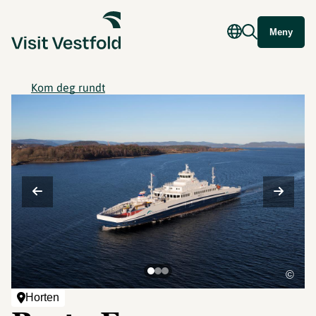
Meny
Kom deg rundt
©
Horten