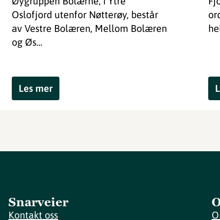
Øygruppen Bolærne, i Ytre
Fj
Oslofjord utenfor Nøtterøy, består
or
av Vestre Bolæren, Mellom Bolæren
he
og Øs...
Les mer
L
Snarveier
O
Kontakt oss
O