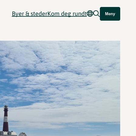
Byer & steder
Kom deg rundt
Meny