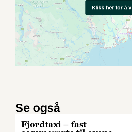
Klikk her for å v
Se også
Fjordtaxi – fast