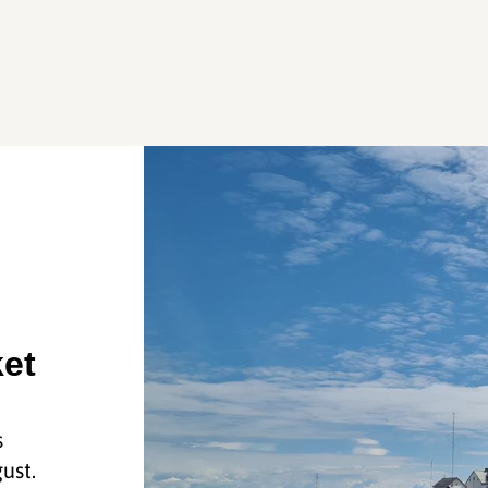
ket
s
gust.