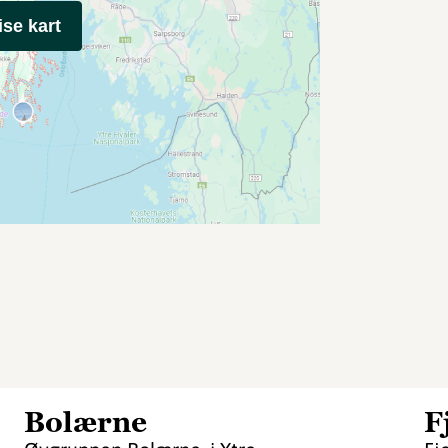
ise kart
Bolærne
F