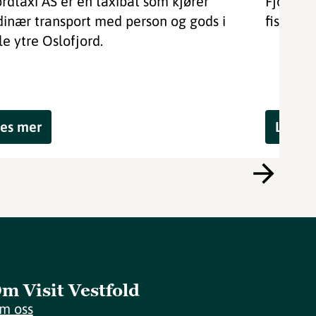
ordtaxi AS er en taxibåt som kjører
Fjordtax
dinær transport med person og gods i
fisketur
le ytre Oslofjord.
es mer
Les m
m Visit Vestfold
m oss