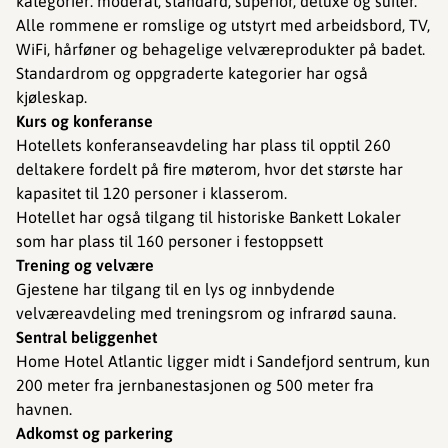
kategorier: moderat, standard, superior, deluxe og suiter.
Alle rommene er romslige og utstyrt med arbeidsbord, TV,
WiFi, hårføner og behagelige velværeprodukter på badet.
Standardrom og oppgraderte kategorier har også
kjøleskap.
Kurs og konferanse
Hotellets konferanseavdeling har plass til opptil 260
deltakere fordelt på fire møterom, hvor det største har
kapasitet til 120 personer i klasserom.
Hotellet har også tilgang til historiske Bankett Lokaler
som har plass til 160 personer i festoppsett
Trening og velvære
Gjestene har tilgang til en lys og innbydende
velværeavdeling med treningsrom og infrarød sauna.
Sentral beliggenhet
Home Hotel Atlantic ligger midt i Sandefjord sentrum, kun
200 meter fra jernbanestasjonen og 500 meter fra
havnen.
Adkomst og parkering