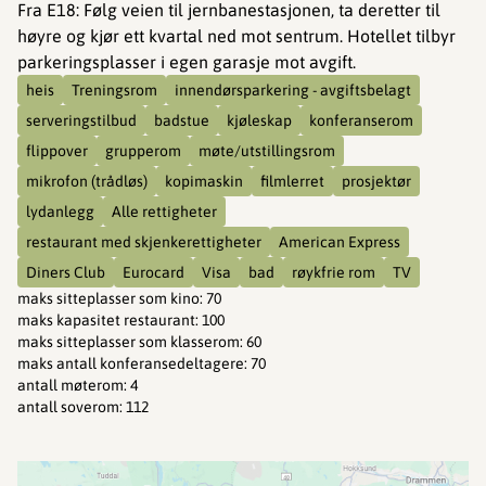
Fra E18: Følg veien til jernbanestasjonen, ta deretter til
høyre og kjør ett kvartal ned mot sentrum. Hotellet tilbyr
parkeringsplasser i egen garasje mot avgift.
heis
Treningsrom
innendørsparkering - avgiftsbelagt
serveringstilbud
badstue
kjøleskap
konferanserom
flippover
grupperom
møte/utstillingsrom
mikrofon (trådløs)
kopimaskin
filmlerret
prosjektør
lydanlegg
Alle rettigheter
restaurant med skjenkerettigheter
American Express
Diners Club
Eurocard
Visa
bad
røykfrie rom
TV
maks sitteplasser som kino
:
70
maks kapasitet restaurant
:
100
maks sitteplasser som klasserom
:
60
maks antall konferansedeltagere
:
70
antall møterom
:
4
antall soverom
:
112