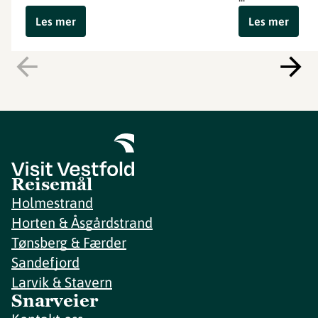
Les mer
Les mer
Reisemål
Holmestrand
Horten & Åsgårdstrand
Tønsberg & Færder
Sandefjord
Larvik & Stavern
Snarveier