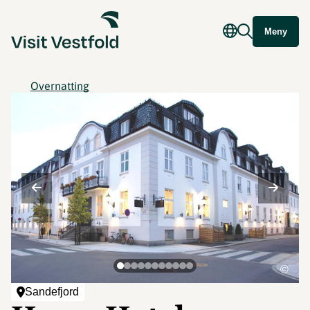
Meny
Overnatting
©
Sandefjord