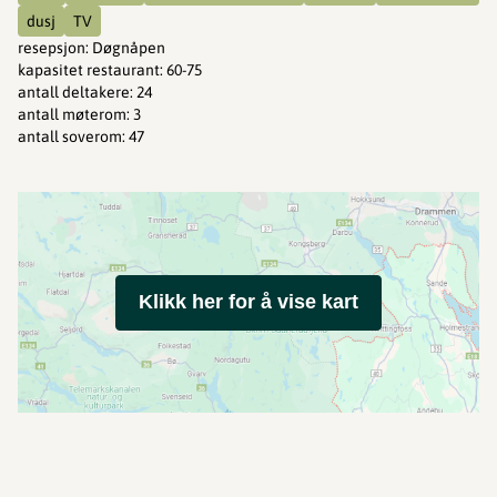
dusj
TV
resepsjon
:
Døgnåpen
kapasitet restaurant
:
60-75
antall deltakere
:
24
antall møterom
:
3
antall soverom
:
47
Klikk her for å vise kart