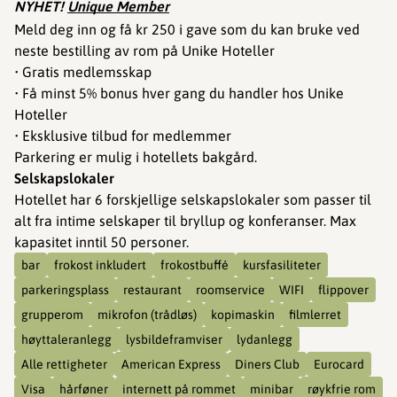
NYHET!
Unique Member
Meld deg inn og få kr 250 i gave som du kan bruke ved
neste bestilling av rom på Unike Hoteller
• Gratis medlemsskap
• Få minst 5% bonus hver gang du handler hos Unike
Hoteller
• Eksklusive tilbud for medlemmer
Parkering er mulig i hotellets bakgård.
Selskapslokaler
Hotellet har 6 forskjellige selskapslokaler som passer til
alt fra intime selskaper til bryllup og konferanser. Max
kapasitet inntil 50 personer.
bar
frokost inkludert
frokostbuffé
kursfasiliteter
parkeringsplass
restaurant
roomservice
WIFI
flippover
grupperom
mikrofon (trådløs)
kopimaskin
filmlerret
høyttaleranlegg
lysbildeframviser
lydanlegg
Alle rettigheter
American Express
Diners Club
Eurocard
Visa
hårføner
internett på rommet
minibar
røykfrie rom