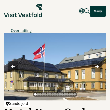
Meny
Overnatting
Sandefjord