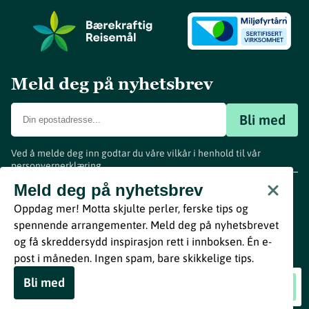
Meld deg på nyhetsbrev
Bli med
Ved å melde deg inn godtar du våre vilkår i henhold til vår
personvernerklæring
.
www.visitvestfold.com
Meld deg på nyhetsbrev
Turistinformasjon
Oppdag mer! Motta skjulte perler, ferske tips og
Vestfold Fylkeskommune
spennende arrangementer. Meld deg på nyhetsbrevet
By
Breakfast
og få skreddersydd inspirasjon rett i innboksen. Én e-
post i måneden. Ingen spam, bare skikkelige tips.
Bli med
Hotel Kong Carl
Book nå