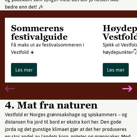
bedre enn det! 🎶
Sommerens
Høydep
festivalguide
Vestfol
Få maks ut av festivalsommeren i
Sjekk ut Vestfol
Vestfold ☀️
høydepunkter👇
Les mer
Les mer
4. Mat fra naturen
Vestfold er Norges grønnsakshage og spiskammers – og
distansen fra jord til bord er ekstra kort her. Den gode
jorda og det gunstige klimaet gjør at det her produseres
en stor andel av landets korn, poteter og grønnsaker. Med