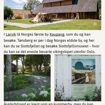
©
I
Larvik
lå Norges første by
Kaupang
, som du og kan
besøke. Tønsberg er per i dag Norges eldste by, og her
kan du se Slottsfjellet og besøke Slottsfjellsmuseet – hvor
du kan se det eneste bevarte vikingskipet utenfor Oslo.
©
©
Åsgårdstrand er kjent som en kunstnerby, men du kan