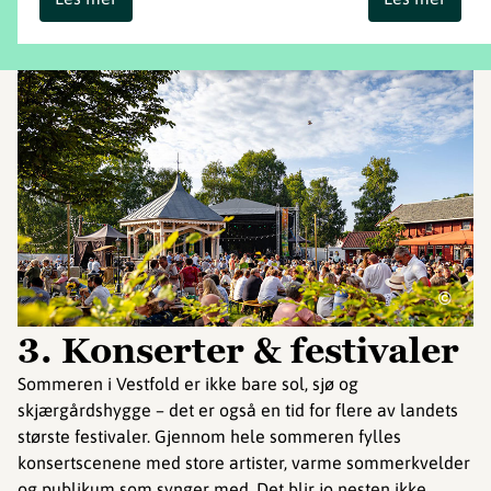
©
3. Konserter & festivaler
Sommeren i Vestfold er ikke bare sol, sjø og
skjærgårdshygge – det er også en tid for flere av landets
største festivaler. Gjennom hele sommeren fylles
konsertscenene med store artister, varme sommerkvelder
og publikum som synger med. Det blir jo nesten ikke