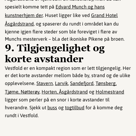
spesielt komme tett på
Edvard Munch og hans
kunstnerhjem der
. Huset ligger like ved
Grand Hotel
Åsgårdstrand
, og spaserer du rundt i området kan du
kjenne igjen flere steder som ble foreviget i flere av
Munchs mesterverk – bl.a det ikoniske Pikene på broen.
9. Tilgjengelighet og
korte avstander
Vestfold er en kompakt region som er lett tilgjengelig. Her
er det korte avstander mellom både by, strand og de ulike
opplevelsene.
Stavern
,
Larvik
,
Sandefjord
,
Tønsberg,
Tjøme, Nøtterøy
,
Horten, Åsgårdstrand
og
Holmestrand
ligger som perler på en snor i korte avstander til
hverandre. Sjekk ut
buss
og
togtilbud
for å komme deg
rundt i Vestfold.