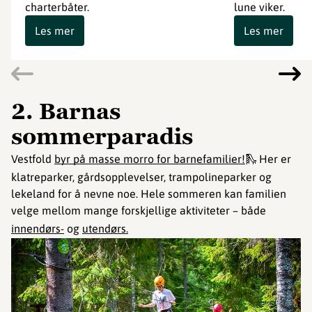
charterbåter.
lune viker.
Les mer
Les mer
2. Barnas
sommerparadis
Vestfold
byr på masse morro for barnefamilier!
🛝 Her er
klatreparker, gårdsopplevelser, trampolineparker og
lekeland for å nevne noe. Hele sommeren kan familien
velge mellom mange forskjellige aktiviteter – både
innendørs-
og
utendørs.