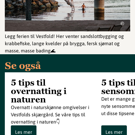
©
Legg ferien til Vestfold! Her venter sandslottbygging og
krabbefiske, lange kvelder på brygga, fersk sjømat og
masse, masse bading🌊
Se også
5 tips til
5 tips ti
overnatting i
sensom
naturen
Det er mange go
nyte sensommere
Overnatt i naturskjønne omgivelser i
ut disse tipsen
Vestfolds skjærgård. Se våre tips til
overnatting i naturen👇
Les mer
Les mer