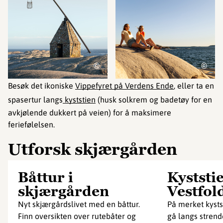
©
©
Besøk det ikoniske
Vippefyret på Verdens Ende
, eller ta en
spasertur langs
kyststien
(husk solkrem og badetøy for en
avkjølende dukkert på veien) for å maksimere
feriefølelsen.
Utforsk skjærgården
Båttur i
Kyststie
skjærgården
Vestfol
Nyt skjærgårdslivet med en båttur.
På merket kystst
Finn oversikten over rutebåter og
gå langs strend