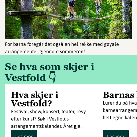
©
For barna foregår det også en hel rekke med gøyale
arrangementer gjennom sommeren!
Se hva som skjer i
Vestfold 👇
Hva skjer i
Barnas 
Vestfold?
Lurer du på hva
barnearrangeme
Festival, show, konsert, teater, revy
helt egne kalen
eller kunst? Søk i Vestfolds
arrangementskalender. Året gje…
Les mer
Les mer