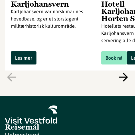
Karljohansvern
Hotell
Karljoha
Karljohansvern var norsk marines
Horten S
hovedbase, og er et storslagent
militærhistorisk kulturområde.
Hotellets resta
Karljohansvern 
servering alle d
Les mer
Book nå
L
Reisemål
Holmestrand