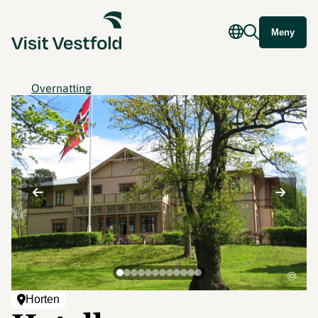
Meny
Overnatting
©
Horten