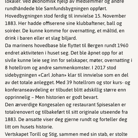
lokaler. Ved økonomisk hjelp av medlemmer og andre
rundhåndede ble Samfundsbygningen oppført.
Hovedbygningen stod ferdig til innvielse 15. November
1883. Her hadde offiserene sine klubbaftener, ball og
soirèer. De kunne komme for overnatting, et måltid, en
drink i baren eller et slag biljard.
Da marinens hovedbase ble flyttet til Bergen rundt 1960
endret aktiviteten i huset seg. Det ble åpnet opp for at
sivile kunne leie seg inn for selskaper, møter, overnatting i
8 hotellrom og andre sammenkomster. I 2017 stod
sidebygningen «Carl Johan» klar til innvielse som en del
av det totale anlegget. Med 39 hotellrom og stor kurs- og
konferanseavdeling er tilbudet blitt adskillig større enn
opprinnelig – Men historien er godt bevart.
Den ærverdige Kongesalen og restaurant Spisesalen er
totalrenovert og tilbakeført til sitt originale utseende fra
1883. De ansatte viser deg gjerne rundt og forteller deg
litt om husets historie.
Vertskapet Torill og Stig, sammen med sin stab, er stolte