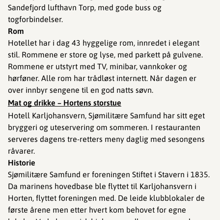
Sandefjord lufthavn Torp, med gode buss og
togforbindelser.
Rom
Hotellet har i dag 43 hyggelige rom, innredet i elegant
stil. Rommene er store og lyse, med parkett på gulvene.
Rommene er utstyrt med TV, minibar, vannkoker og
hørføner. Alle rom har trådløst internett. Når dagen er
over innbyr sengene til en god natts søvn.
Mat og drikke – Hortens storstue
Hotell Karljohansvern, Sjømilitære Samfund har sitt eget
bryggeri og uteservering om sommeren. I restauranten
serveres dagens tre-retters meny daglig med sesongens
råvarer.
Historie
Sjømilitære Samfund er foreningen Stiftet i Stavern i 1835.
Da marinens hovedbase ble flyttet til Karljohansvern i
Horten, flyttet foreningen med. De leide klubblokaler de
første årene men etter hvert kom behovet for egne