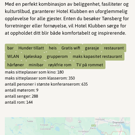
Med en perfekt kombinasjon av beliggenhet, fasiliteter og
kulturtilbud, garanterer Hotel Klubben en uforglemmelig
opplevelse for alle gjester. Enten du besøker Tønsberg for
forretninger eller fornøyelse, vil Hotel Klubben sørge for
at oppholdet ditt blir både komfortabelt og inspirerende.
bar
Hunder tillatt
heis
Gratis wifi
garasje
restaurant
WLAN
kjøleskap
grupperom
maks kapasitet restaurant
hårføner
minibar
røykfrie rom
TV på rommet
maks sitteplasser som kino
:
180
maks sitteplasser som klasserom
:
350
antall personer i største konferanserom
:
635
antall møterom
:
9
antall senger
:
288
antall rom
:
144