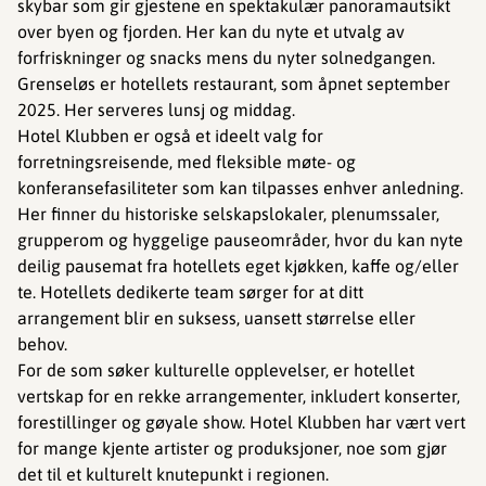
skybar som gir gjestene en spektakulær panoramautsikt
over byen og fjorden. Her kan du nyte et utvalg av
forfriskninger og snacks mens du nyter solnedgangen.
Grenseløs er hotellets restaurant, som åpnet september
2025. Her serveres lunsj og middag.
Hotel Klubben er også et ideelt valg for
forretningsreisende, med fleksible møte- og
konferansefasiliteter som kan tilpasses enhver anledning.
Her finner du historiske selskapslokaler, plenumssaler,
grupperom og hyggelige pauseområder, hvor du kan nyte
deilig pausemat fra hotellets eget kjøkken, kaffe og/eller
te. Hotellets dedikerte team sørger for at ditt
arrangement blir en suksess, uansett størrelse eller
behov.
For de som søker kulturelle opplevelser, er hotellet
vertskap for en rekke arrangementer, inkludert konserter,
forestillinger og gøyale show. Hotel Klubben har vært vert
for mange kjente artister og produksjoner, noe som gjør
det til et kulturelt knutepunkt i regionen.