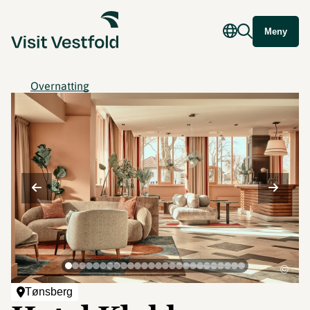
Meny
Overnatting
©
Tønsberg