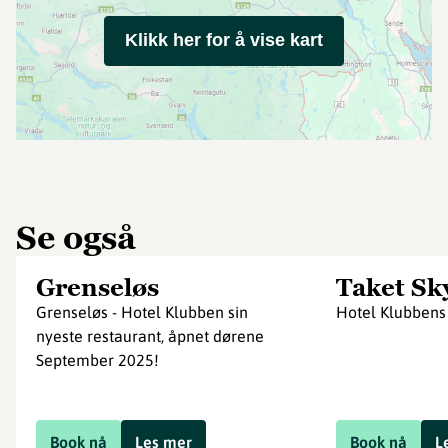
Klikk her for å vise kart
Se også
Grenseløs
Taket Sk
Grenseløs - Hotel Klubben sin
Hotel Klubbens 
nyeste restaurant, åpnet dørene
September 2025!
Book nå
Les mer
Book nå
L