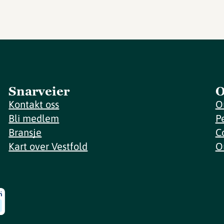
Snarveier
O
Kontakt oss
O
Bli medlem
P
Bransje
C
Kart over Vestfold
O