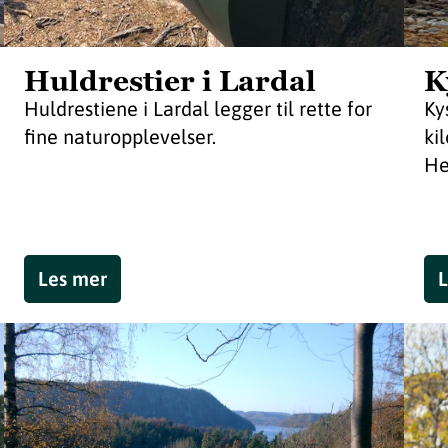
Huldrestier i Lardal
K
Huldrestiene i Lardal legger til rette for
Ky
fine naturopplevelser.
ki
He
Les mer
L