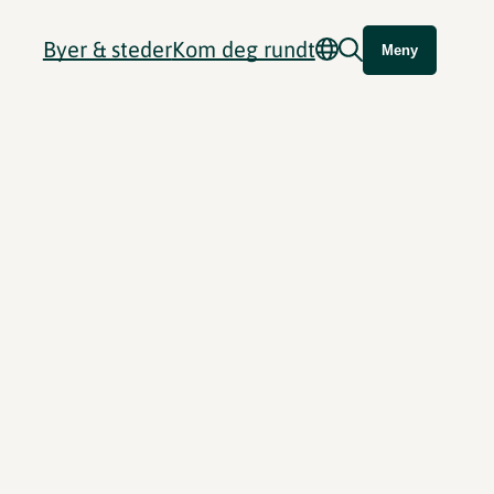
Byer & steder
Kom deg rundt
Meny