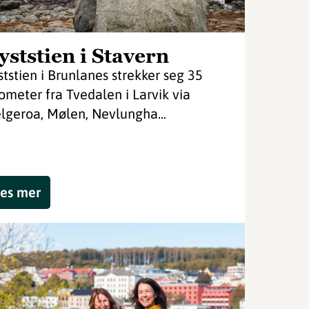
yststien i Stavern
ststien i Brunlanes strekker seg 35
lometer fra Tvedalen i Larvik via
lgeroa, Mølen, Nevlungha...
es mer