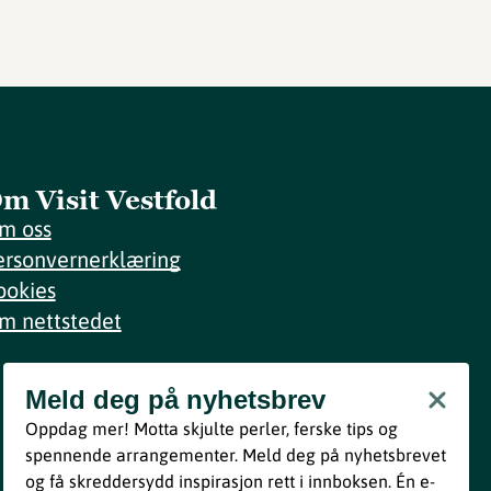
m Visit Vestfold
m oss
ersonvernerklæring
ookies
m nettstedet
Meld deg på nyhetsbrev
Meld deg på nyhetsbrev
Oppdag mer! Motta skjulte perler, ferske tips og
Bli med
spennende arrangementer. Meld deg på nyhetsbrevet
og få skreddersydd inspirasjon rett i innboksen. Én e-
Ved å melde deg inn godtar du våre vilkår i henhold til vår