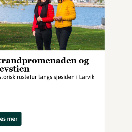
trandpromenaden og
evstien
storisk rusletur langs sjøsiden i Larvik
es mer