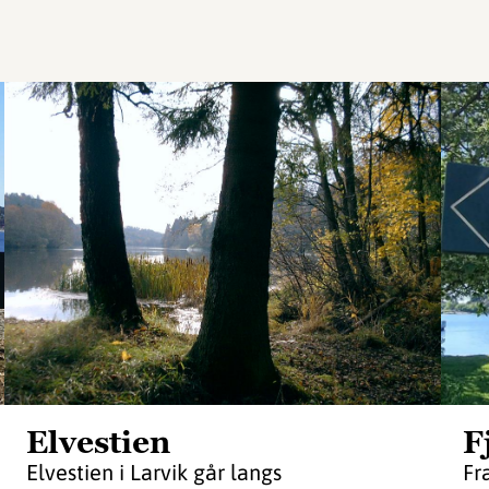
Elvestien
F
Elvestien i Larvik går langs
Fr