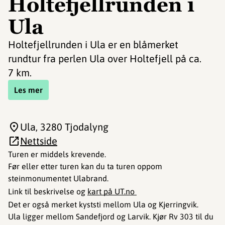
Holtefjellrunden i
Ula
Holtefjellrunden i Ula er en blåmerket
rundtur fra perlen Ula over Holtefjell på ca.
7 km.
Les mer
Ula
, 3280 Tjodalyng
Nettside
Turen er middels krevende.
Før eller etter turen kan du ta turen oppom
steinmonumentet Ulabrand.
Link til beskrivelse og
kart på UT.no
Det er også merket kyststi mellom Ula og Kjerringvik.
Ula ligger mellom Sandefjord og Larvik. Kjør Rv 303 til du