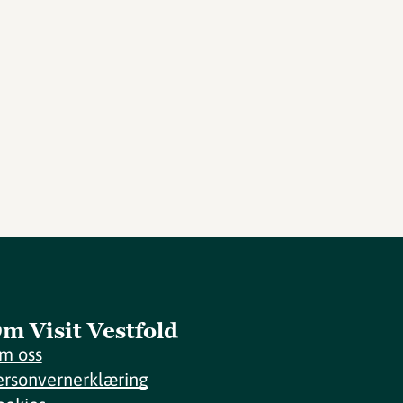
m Visit Vestfold
m oss
ersonvernerklæring