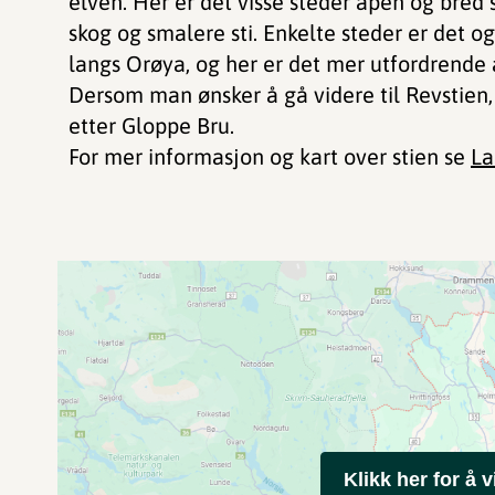
elven. Her er det visse steder åpen og bred 
skog og smalere sti. Enkelte steder er det o
langs Orøya, og her er det mer utfordrende 
Dersom man ønsker å gå videre til Revstien,
etter Gloppe Bru.
For mer informasjon og kart over stien se
La
Klikk her for å v