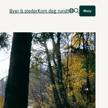
Byer & steder
Kom deg rundt
Meny