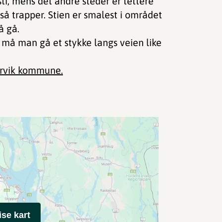
sti, mens det andre steder er tettere
gså trapper. Stien er smalest i området
å gå.
 må man gå et stykke langs veien like
rvik kommune.
ise kart