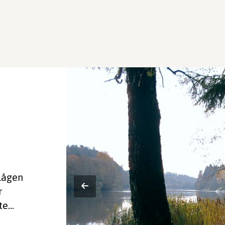
slågen
r
e...