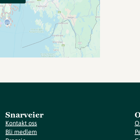
Snarveier
O
Kontakt oss
O
Bli medlem
P