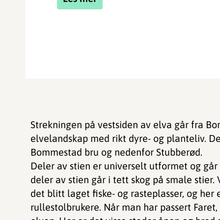
Strekningen på vestsiden av elva går fra Bo
elvelandskap med rikt dyre- og planteliv. D
Bommestad bru og nedenfor Stubberød.
Deler av stien er universelt utformet og gå
deler av stien går i tett skog på smale stie
det blitt laget fiske- og rasteplasser, og her e
rullestolbrukere. Når man har passert Faret, 