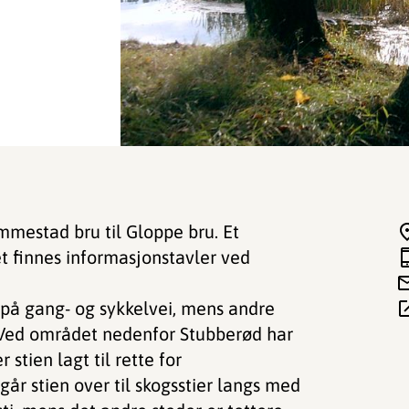
mmestad bru til Gloppe bru. Et
et finnes informasjonstavler ved
r på gang- og sykkelvei, mens andre
r. Ved området nedenfor Stubberød har
r stien lagt til rette for
går stien over til skogsstier langs med