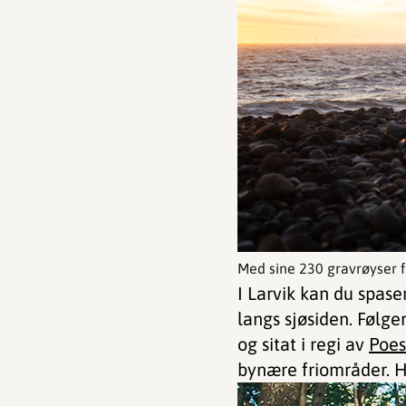
Med sine 230 gravrøyser fr
I Larvik kan du spas
langs sjøsiden. Følge
og sitat i regi av
Poes
bynære friområder. He