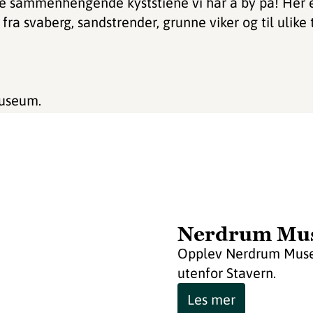
te sammenhengende kyststiene vi har å by på! Her e
fra svaberg, sandstrender, grunne viker og til ulike 
museum.
Nerdrum Mu
Opplev Nerdrum Museum
utenfor Stavern.
Les mer