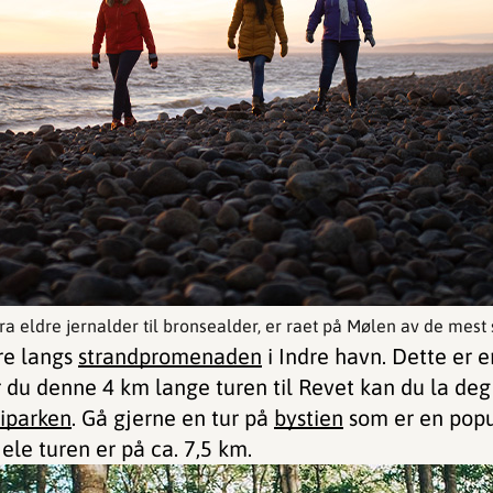
a eldre jernalder til bronsealder, er raet på Mølen av de mest 
ere langs
strandpromenaden
i Indre havn. Dette er en
r du denne 4 km lange turen til Revet kan du la deg b
iparken
. Gå gjerne en tur på
bystien
som er en popu
le turen er på ca. 7,5 km.