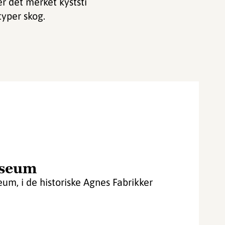
r det merket kyststi
typer skog.
seum
, i de historiske Agnes Fabrikker