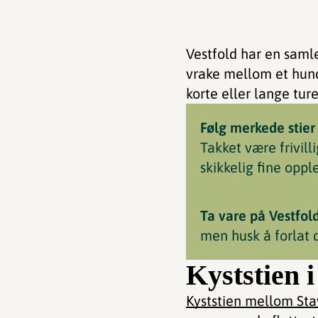
Vestfold har en saml
vrake mellom et hund
korte eller lange tur
Følg merkede stier
Takket være frivil
skikkelig fine oppl
Ta vare på Vestfol
men husk å forlat
Kyststien 
Kyststien mellom Sta