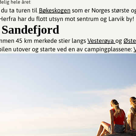
elig hele året
 du ta turen til
Bøkeskogen
som er Norges største o
Herfra har du flott utsyn mot sentrum og Larvik by!
i Sandefjord
ammen 45 km merkede stier langs
Vesterøya
og
Øste
 bilen utover og starte ved en av campingplassene: