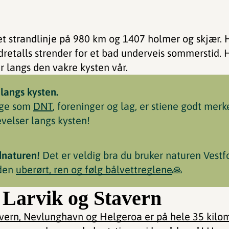
et strandlinje på 980 km og 1407 holmer og skjær. 
retalls strender for et bad underveis sommerstid. 
er langs den vakre kysten vår.
 langs kysten.
lige som
DNT
, foreninger og lag, er stiene godt merk
evelser langs kysten!
dnaturen!
Det er veldig bra du bruker naturen Vestfo
 den
uberørt, ren og følg bålvettreglene
🙏
i Larvik og Stavern
vern, Nevlunghavn og Helgeroa er på hele 35 kilo