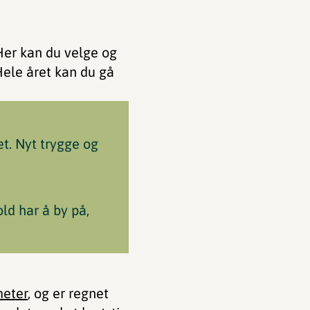
Her kan du velge og
Hele året kan du gå
et. Nyt trygge og
ld har å by på,
meter
, og er regnet