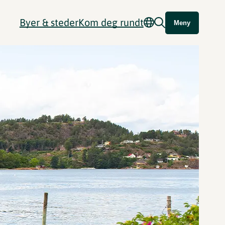
Byer & steder
Kom deg rundt
Meny