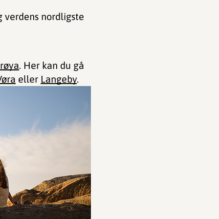
g verdens nordligste
røya
. Her kan du gå
Vøra
eller
Langeby
.