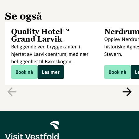
Se også
Quality Hotel™
Nerdru
Grand Larvik
Opplev Nerdru
Beliggende ved bryggekanten i
historiske Agne
hjertet av Larvik sentrum, med nær
Stavern.
beliggenhet til Bøkeskogen.
Book nå
Les mer
Book nå
L