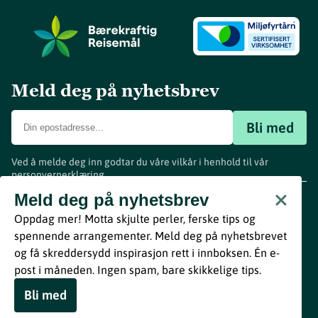
Meld deg på nyhetsbrev
Bli med
Ved å melde deg inn godtar du våre vilkår i henhold til vår
personvernerklæring
.
www.visitvestfold.com
Meld deg på nyhetsbrev
Turistinformasjon
Oppdag mer! Motta skjulte perler, ferske tips og
Vestfold Fylkeskommune
spennende arrangementer. Meld deg på nyhetsbrevet
By
Breakfast
og få skreddersydd inspirasjon rett i innboksen. Én e-
post i måneden. Ingen spam, bare skikkelige tips.
Bli med