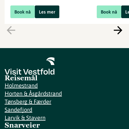
Book nå
Les mer
Book nå
L
Reisemål
Holmestrand
Horten & Åsgårdstrand
Tønsberg & Færder
Sandefjord
Larvik & Stavern
Snarveier