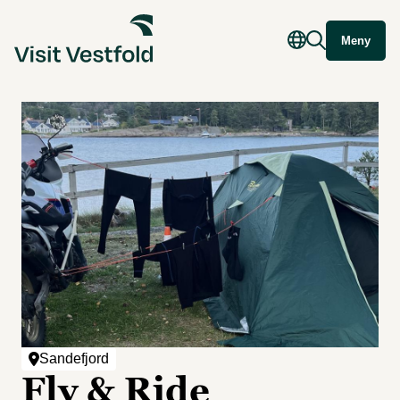
Meny
Sandefjord
Fly & Ride