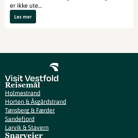
er ikke ute...
Les mer
Reisemål
Holmestrand
Horten & Åsgårdstrand
Tønsberg & Færder
Sandefjord
Larvik & Stavern
Snarveier