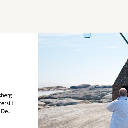
sberg
erst i
De...