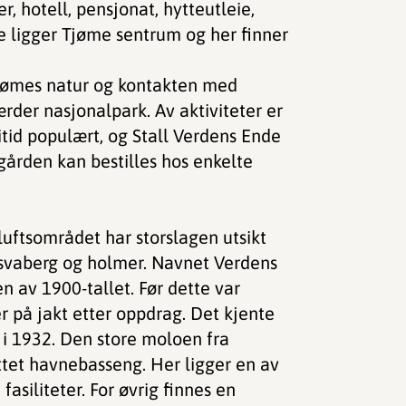
, hotell, pensjonat, hytteutleie,
e ligger Tjøme sentrum og her finner
Tjømes natur og kontakten med
rder nasjonalpark. Av aktiviteter er
itid populært, og Stall Verdens Ende
ærgården kan bestilles hos enkelte
luftsområdet har storslagen utsikt
 svaberg og holmer. Navnet Verdens
n av 1900-tallet. Før dette var
r på jakt etter oppdrag. Det kjente
 i 1932. Den store moloen fra
tet havnebasseng. Her ligger en av
asiliteter. For øvrig finnes en