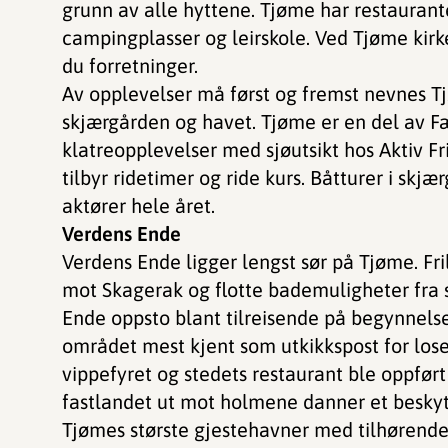
grunn av alle hyttene. Tjøme har restauranter
campingplasser og leirskole. Ved Tjøme kirk
du forretninger.
Av opplevelser må først og fremst nevnes 
skjærgården og havet. Tjøme er en del av Fæ
klatreopplevelser med sjøutsikt hos Aktiv Fr
tilbyr ridetimer og ride kurs. Båtturer i skj
aktører hele året.
Verdens Ende
Verdens Ende ligger lengst sør på Tjøme. Fri
mot Skagerak og flotte bademuligheter fra
Ende oppsto blant tilreisende på begynnelse
området mest kjent som utkikkspost for lose
vippefyret og stedets restaurant ble oppført
fastlandet ut mot holmene danner et beskyt
Tjømes største gjestehavner med tilhørende f