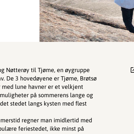
g Nøtterøy til Tjøme, en øygruppe
hav. De 3 hovedøyene er Tjøme, Brøtsø
 med lune havner er et velkjent
demuligheter på sommerens lange og
det stedet langs kysten med flest
mmerstid regner man imidlertid med
ulære feriestedet, ikke minst på