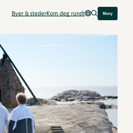
Byer & steder
Kom deg rundt
Meny