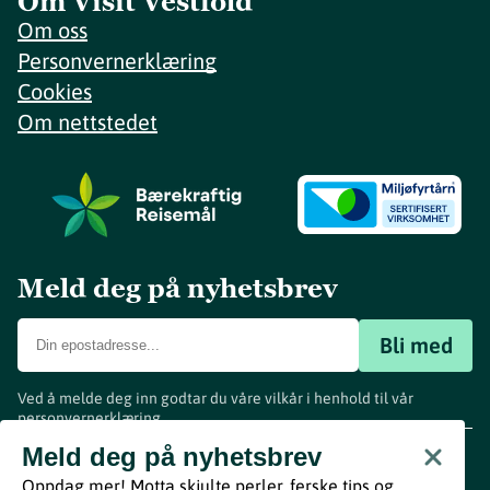
Om Visit Vestfold
Om oss
Personvernerklæring
Cookies
Om nettstedet
Meld deg på nyhetsbrev
Bli med
Ved å melde deg inn godtar du våre vilkår i henhold til vår
personvernerklæring
.
www.visitvestfold.com
Meld deg på nyhetsbrev
Turistinformasjon
Oppdag mer! Motta skjulte perler, ferske tips og