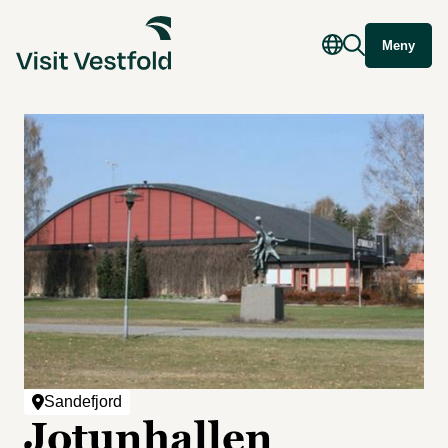
Meny
Sandefjord
Jotunhallen