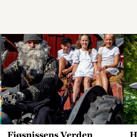
Fjøsnissens Verden
H