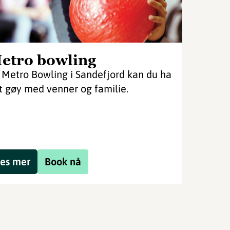
etro bowling
 Metro Bowling i Sandefjord kan du ha
t gøy med venner og familie.
es mer
Book nå