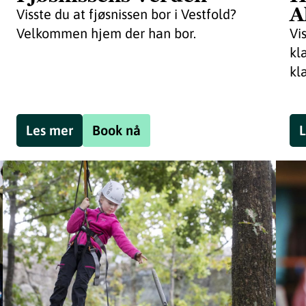
A
Visste du at fjøsnissen bor i Vestfold?
Velkommen hjem der han bor.
Vi
kl
kl
Les mer
Book nå
L