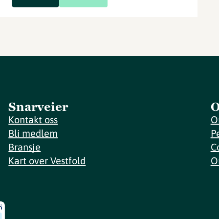
Snarveier
O
Kontakt oss
O
Bli medlem
P
Bransje
C
Kart over Vestfold
O