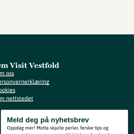
m Visit Vestfold
m oss
ersonvernerklæring
ookies
m nettstedet
Meld deg på nyhetsbrev
Meld deg på nyhetsbrev
Oppdag mer! Motta skjulte perler, ferske tips og
Bli med