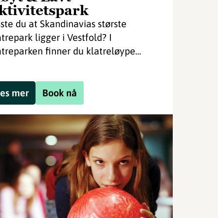
ktivitetspark
sste du at Skandinavias største
atrepark ligger i Vestfold? I
atreparken finner du klatreløype...
es mer
Book nå