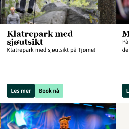
Klatrepark med
M
sjøutsikt
På
Klatrepark med sjøutsikt på Tjøme!
de
Les mer
Book nå
L