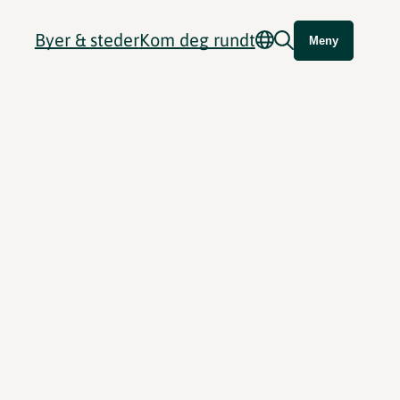
Byer & steder
Kom deg rundt
Meny