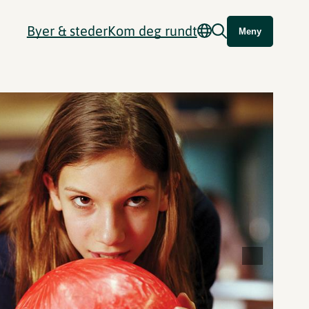
Byer & steder
Kom deg rundt
Meny