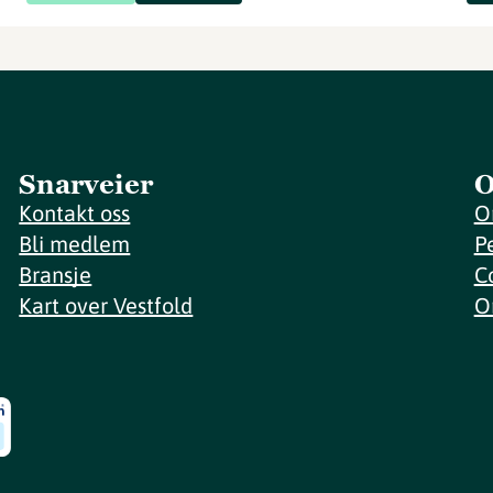
Snarveier
O
Kontakt oss
O
Bli medlem
P
Bransje
C
Kart over Vestfold
O