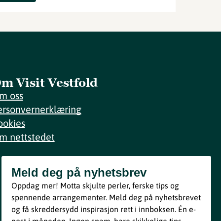
m Visit Vestfold
m oss
ersonvernerklæring
ookies
m nettstedet
Meld deg på nyhetsbrev
Meld deg på nyhetsbrev
Oppdag mer! Motta skjulte perler, ferske tips og
Bli med
spennende arrangementer. Meld deg på nyhetsbrevet
og få skreddersydd inspirasjon rett i innboksen. Én e-
Ved å melde deg inn godtar du våre vilkår i henhold til vår