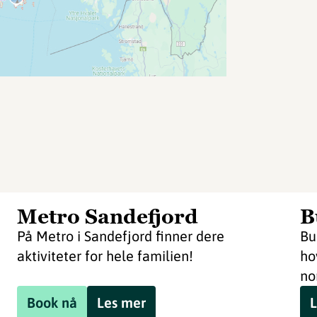
Metro Sandefjord
B
På Metro i Sandefjord finner dere
Bu
aktiviteter for hele familien!
ho
no
Book nå
Les mer
L