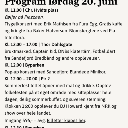
Program lørdag 20. juni
Kl. 11.00 | Chr. Hvidts plass
Bøljer på Piazzaen.
Flygelkonsert med Erik Mathisen fra Furu Egg. Gratis kaffe
og kringle fra Baker Halvorsen. Blomsterglede ved Pia
Interflora.
Kl. 12.00 – 17.00 | Thor Dahlsgate
Bruktmarked, Captain Kid, DNBs klatertårn, Fotballdart
fra Sandefjord Bredbånd og andre opplevelser.
Kl. 12.00 | Byparken
Pop-up konsert med Sandefjord Blandede Minikor.
Kl. 12.00 – 20.00 | Pir 2
Sommerfest-teltet åpner med mat og drikke. Opplev
folkefesten på et eget område med sitteplasser hele
dagen, deilig sommerbuffet, og suveren stemning.
Klokken 16:00 opplever du DJ Howard kjent fra NRK og
show over hele landet.
Inngang 595,- + avg.
Billetter kjøpes her
.
Kl. 12.30 | Byparken