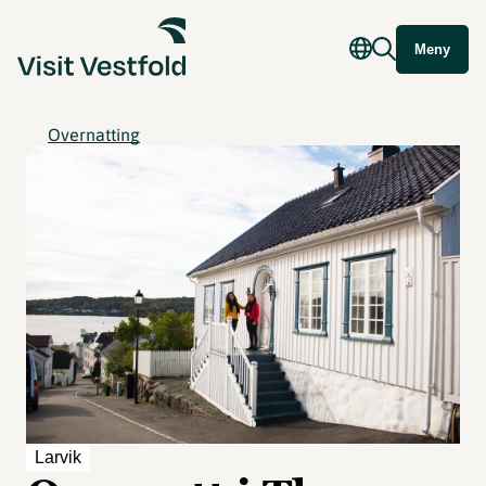
Meny
Overnatting
Larvik