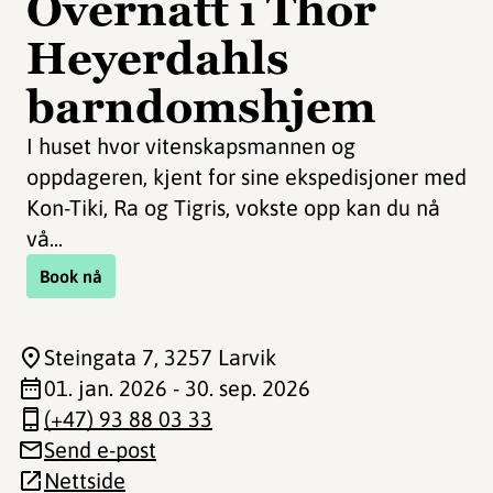
Overnatt i Thor
Heyerdahls
barndomshjem
I huset hvor vitenskapsmannen og
oppdageren, kjent for sine ekspedisjoner med
Kon-Tiki, Ra og Tigris, vokste opp kan du nå
vå...
Book nå
Steingata 7
, 3257 Larvik
01. jan. 2026 - 30. sep. 2026
(+47) 93 88 03 33
Send e-post
Nettside