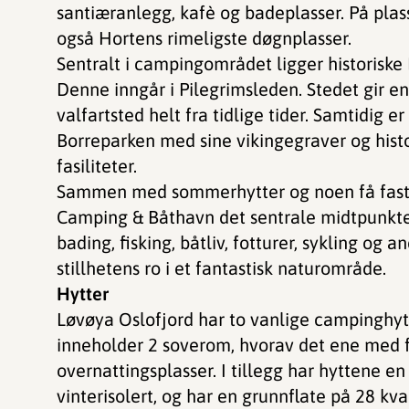
santiæranlegg, kafè og badeplasser. På pla
også Hortens rimeligste døgnplasser.
Sentralt i campingområdet ligger historisk
Denne inngår i Pilegrimsleden. Stedet gir e
valfartsted helt fra tidlige tider. Samtidig er
Borreparken med sine vikingegraver og histo
fasiliteter.
Sammen med sommerhytter og noen få fastb
Camping & Båthavn det sentrale midtpunkte
bading, fisking, båtliv, fotturer, sykling og a
stillhetens ro i et fantastisk naturområde.
Hytter
Løvøya Oslofjord har to vanlige campinghytte
inneholder 2 soverom, hvorav det ene med fa
overnattingsplasser. I tillegg har hyttene en
vinterisolert, og har en grunnflate på 28 kv