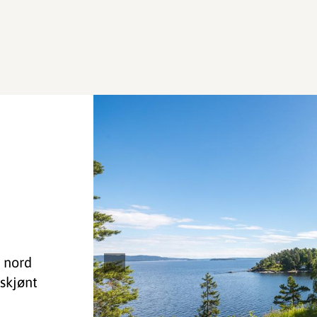
e nord
rskjønt