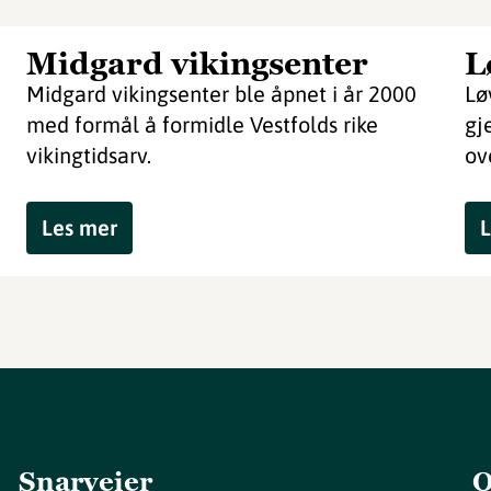
Midgard vikingsenter
L
Midgard vikingsenter ble åpnet i år 2000
Lø
med formål å formidle Vestfolds rike
gj
vikingtidsarv.
ov
Les mer
L
Snarveier
O