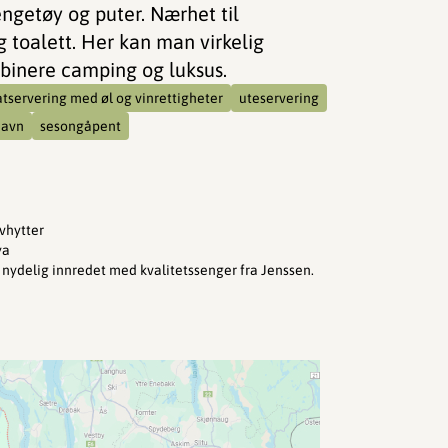
ngetøy og puter. Nærhet til
og toalett. Her kan man virkelig
binere camping og luksus.
tservering med øl og vinrettigheter
uteservering
havn
sesongåpent
vhytter
ya
 nydelig innredet med kvalitetssenger fra Jenssen.