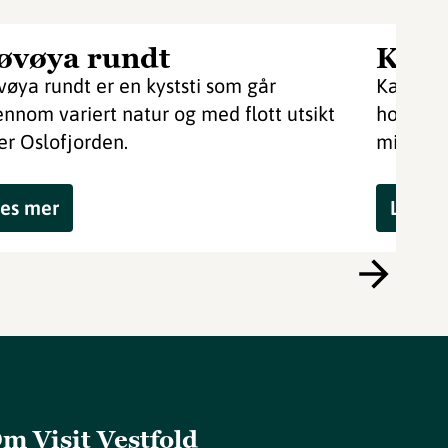
øvøya rundt
Karl
vøya rundt er en kyststi som går
Karljoh
ennom variert natur og med flott utsikt
hovedbas
er Oslofjorden.
militærh
es mer
Les m
m Visit Vestfold