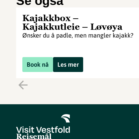
Se også
Kajakkbox –
Kajakkutleie – Løvøya
Ønsker du å padle, men mangler kajakk?
Book nå
Les mer
Reisemål