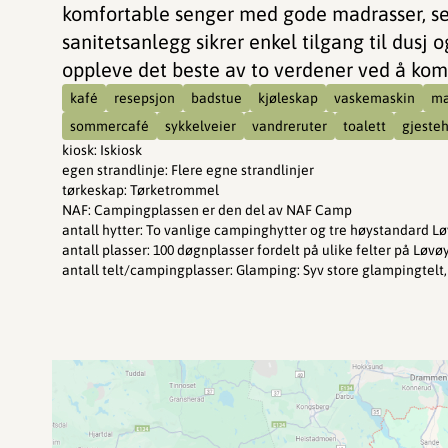
komfortable senger med gode madrasser, se
sanitetsanlegg sikrer enkel tilgang til dusj 
oppleve det beste av to verdener ved å kom
kafé
resepsjon
badstue
kjøleskap
vaskemaskin
ma
sommercafé
sykkelveier
vandreruter
toalett
gjeste
kiosk
:
Iskiosk
egen strandlinje
:
Flere egne strandlinjer
tørkeskap
:
Tørketrommel
NAF
:
Campingplassen er den del av NAF Camp
antall hytter
:
To vanlige campinghytter og tre høystandard Lø
antall plasser
:
100 døgnplasser fordelt på ulike felter på Løvø
antall telt/campingplasser
:
Glamping: Syv store glampingtelt,