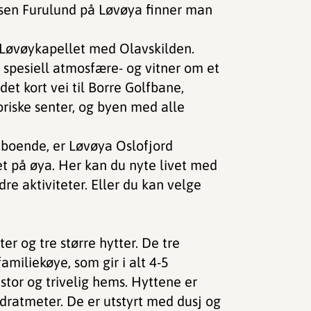
ssen Furulund på Løvøya finner man
e Løvøykapellet med Olavskilden.
n spesiell atmosfære- og vitner om et
 det kort vei til Borre Golfbane,
riske senter, og byen med alle
oende, er Løvøya Oslofjord
t på øya. Her kan du nyte livet med
ndre aktiviteter. Eller du kan velge
r og tre større hytter. De tre
miliekøye, som gir i alt 4-5
 stor og trivelig hems. Hyttene er
adratmeter. De er utstyrt med dusj og