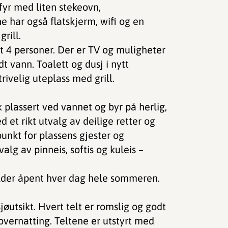
mfyr med liten stekeovn,
har også flatskjerm, wifi og en
rill.
lt 4 personer. Der er TV og muligheter
dt vann. Toalett og dusj i nytt
rivelig uteplass med grill.
k plassert ved vannet og byr på herlig,
et rikt utvalg av deilige retter og
punkt for plassens gjester og
alg av pinneis, softis og kuleis –
older åpent hver dag hele sommeren.
øutsikt. Hvert telt er romslig og godt
overnatting. Teltene er utstyrt med