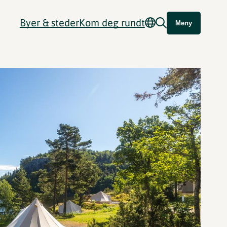
Byer & steder
Kom deg rundt
Meny