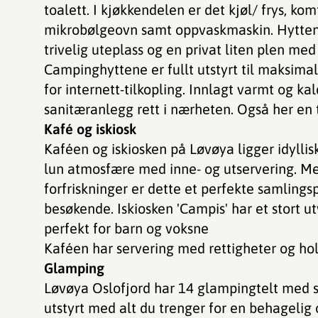
toalett. I kjøkkendelen er det kjøl/ frys, ko
mikrobølgeovn samt oppvaskmaskin. Hyttene 
trivelig uteplass og en privat liten plen med g
Campinghyttene er fullt utstyrt til maksima
for internett-tilkopling. Innlagt varmt og kal
sanitæranlegg rett i nærheten. Også her en t
Kafé og iskiosk
Kaféen og iskiosken på Løvøya ligger idyllis
lun atmosfære med inne- og utservering. Med 
forfriskninger er dette et perfekte samlings
besøkende. Iskiosken 'Campis' har et stort utv
perfekt for barn og voksne
Kaféen har servering med rettigheter og h
Glamping
Løvøya Oslofjord har 14 glampingtelt med sj
utstyrt med alt du trenger for en behagelig 