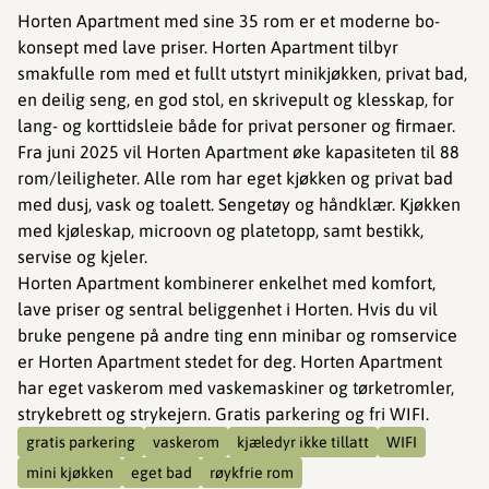
Horten Apartment med sine 35 rom er et moderne bo-
konsept med lave priser. Horten Apartment tilbyr
smakfulle rom med et fullt utstyrt minikjøkken, privat bad,
en deilig seng, en god stol, en skrivepult og klesskap, for
lang- og korttidsleie både for privat personer og firmaer.
Fra juni 2025 vil Horten Apartment øke kapasiteten til 88
rom/leiligheter. Alle rom har eget kjøkken og privat bad
med dusj, vask og toalett. Sengetøy og håndklær. Kjøkken
med kjøleskap, microovn og platetopp, samt bestikk,
servise og kjeler.
Horten Apartment kombinerer enkelhet med komfort,
lave priser og sentral beliggenhet i Horten. Hvis du vil
bruke pengene på andre ting enn minibar og romservice
er Horten Apartment stedet for deg. Horten Apartment
har eget vaskerom med vaskemaskiner og tørketromler,
strykebrett og strykejern. Gratis parkering og fri WIFI.
gratis parkering
vaskerom
kjæledyr ikke tillatt
WIFI
mini kjøkken
eget bad
røykfrie rom