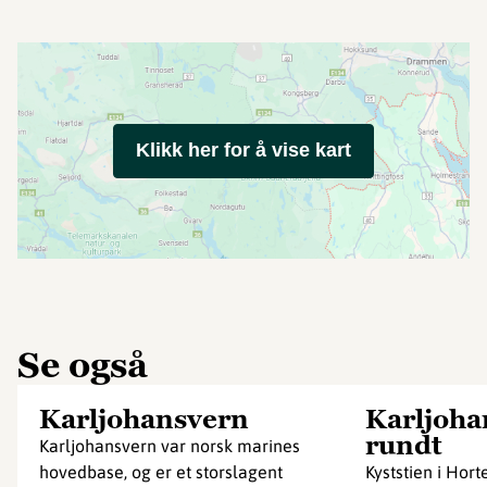
Klikk her for å vise kart
Se også
Karljohansvern
Karljoha
rundt
Karljohansvern var norsk marines
hovedbase, og er et storslagent
Kyststien i Hort