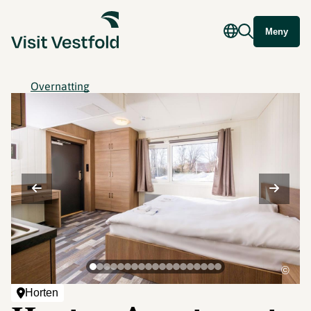
Meny
Overnatting
©
Horten