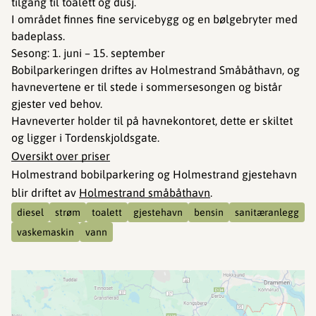
tilgang til toalett og dusj.
I området finnes fine servicebygg og en bølgebryter med
badeplass.
Sesong: 1. juni – 15. september
Bobilparkeringen driftes av Holmestrand Småbåthavn, og
havnevertene er til stede i sommersesongen og bistår
gjester ved behov.
Havneverter holder til på havnekontoret, dette er skiltet
og ligger i Tordenskjoldsgate.
Oversikt over priser
Holmestrand bobilparkering og Holmestrand gjestehavn
blir driftet av
Holmestrand småbåthavn
.
diesel
strøm
toalett
gjestehavn
bensin
sanitæranlegg
vaskemaskin
vann