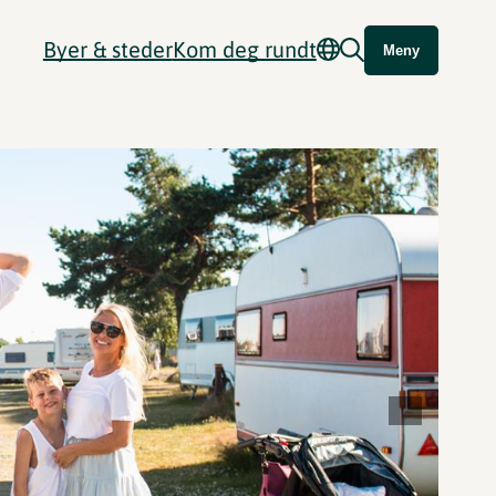
Byer & steder
Kom deg rundt
Meny