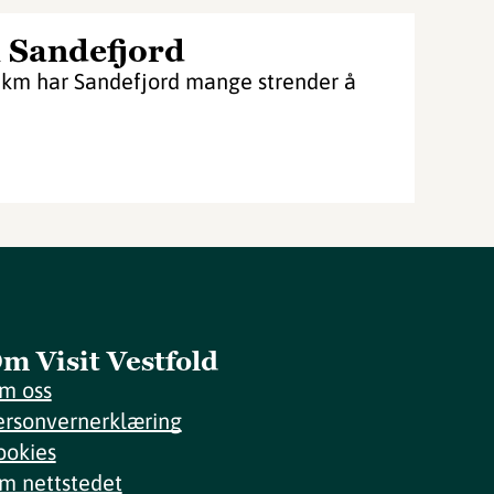
 Sandefjord
 km har Sandefjord mange strender å
m Visit Vestfold
m oss
ersonvernerklæring
ookies
m nettstedet