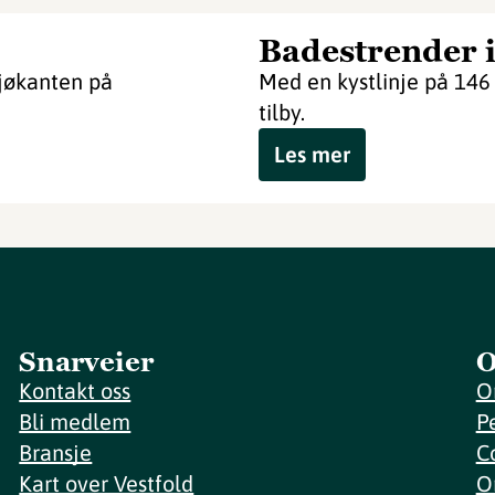
Badestrender i
sjøkanten på
Med en kystlinje på 146
tilby.
Les mer
Snarveier
O
Kontakt oss
O
Bli medlem
P
Bransje
C
Kart over Vestfold
O