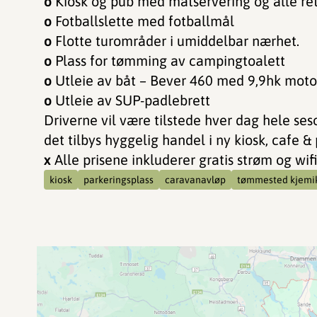
o
Kiosk og pub med matservering og alle ret
o
Fotballslette med fotballmål
o
Flotte turområder i umiddelbar nærhet.
o
Plass for tømming av campingtoalett
o
Utleie av båt – Bever 460 med 9,9hk motor
o
Utleie av
SUP-padlebrett
Driverne vil være tilstede hver dag hele s
det tilbys hyggelig handel i ny kiosk, cafe & 
x
Alle prisene inkluderer gratis strøm og wifi
kiosk
parkeringsplass
caravanavløp
tømmested kjemik