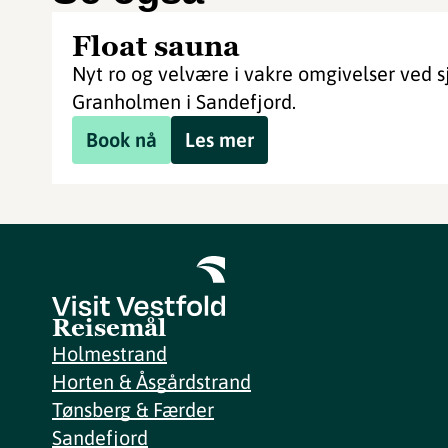
Float sauna
Nyt ro og velvære i vakre omgivelser ved 
Granholmen i Sandefjord.
Book nå
Les mer
Reisemål
Holmestrand
Horten & Åsgårdstrand
Tønsberg & Færder
Sandefjord