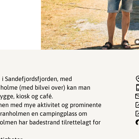
 i Sandefjordsfjorden, med
en holme (med bilvei over) kan man
ygge, kiosk og café.
olmen med mye aktivitet og prominente
er Granholmen en campingplass om
lmen har badestrand tilrettelagt for