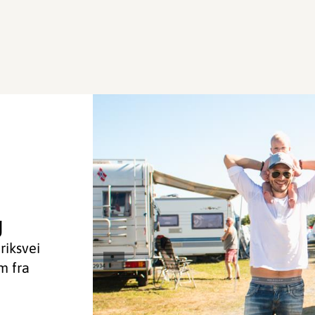
g
riksvei
m fra