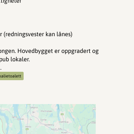
tigheter
 (redningsvester kan lånes)
esongen. Hovedbygget er oppgradert og
pub lokaler.
.
alietoalett