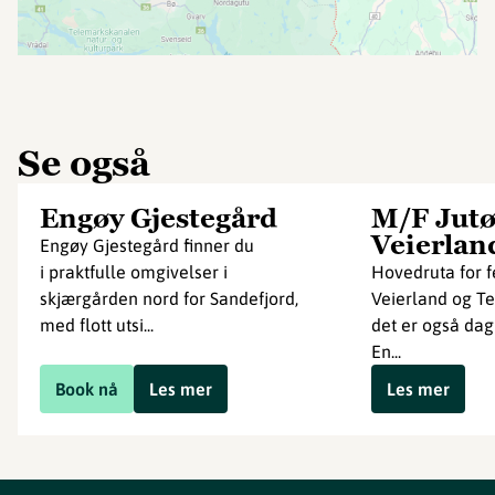
Se også
Engøy Gjestegård
M/F Jutø
Veierlan
Engøy Gjestegård finner du
i praktfulle omgivelser i
Hovedruta for 
skjærgården nord for Sandefjord,
Veierland og Te
med flott utsi...
det er også dag
En...
Book nå
Les mer
Les mer