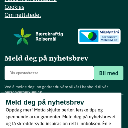
Cookies
Om nettstedet
Meld deg på nyhetsbrev
Bli med
Ved å melde deg inn godtar du våre vilkår i henhold til vår
personvernerklæring
.
www.visitvestfold.com
Meld deg på nyhetsbrev
Turistinformasjon
Oppdag mer! Motta skjulte perler, ferske tips og
Vestfold Fylkeskommune
spennende arrangementer. Meld deg på nyhetsbrevet
By
Breakfast
og få skreddersydd inspirasjon rett i innboksen. Én e-