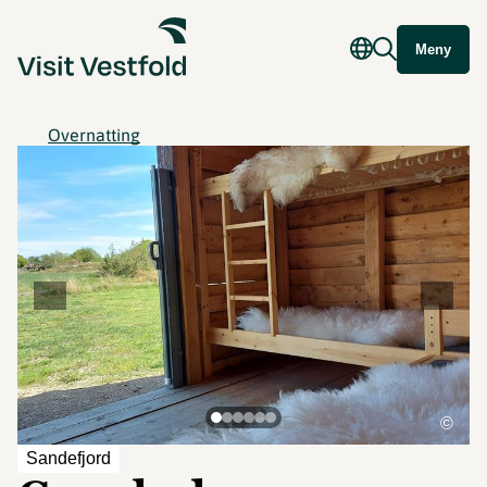
Meny
Overnatting
©
Sandefjord