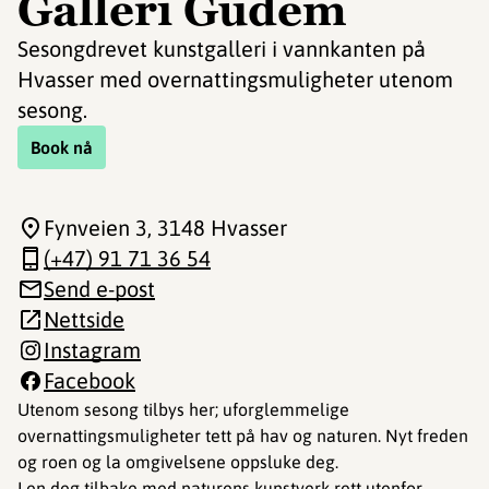
Galleri Gudem
Sesongdrevet kunstgalleri i vannkanten på
Hvasser med overnattingsmuligheter utenom
sesong.
Book nå
Fynveien 3
, 3148 Hvasser
(+47) 91 71 36 54
Send e-post
Nettside
Instagram
Facebook
Utenom sesong tilbys her; uforglemmelige
overnattingsmuligheter tett på hav og naturen. Nyt freden
og roen og la omgivelsene oppsluke deg.
Len deg tilbake med naturens kunstverk rett utenfor