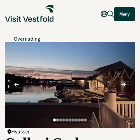
Meny
Overnatting
©
Hvasser