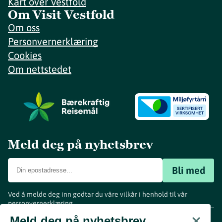
Kart over Vestfold
Om Visit Vestfold
Om oss
Personvernerklæring
Cookies
Om nettstedet
Meld deg på nyhetsbrev
Bli med
Ved å melde deg inn godtar du våre vilkår i henhold til vår
personvernerklæring
.
www.visitvestfold.com
Meld deg på nyhetsbrev