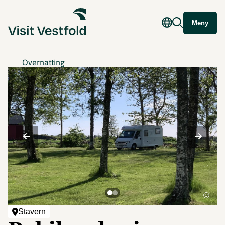
Meny
Overnatting
©
Stavern