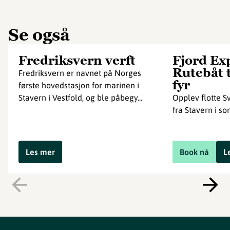
Se også
Fredriksvern verft
Fjord Ex
Rutebåt 
Fredriksvern er navnet på Norges
fyr
første hovedstasjon for marinen i
Stavern i Vestfold, og ble påbegy...
Opplev flotte 
fra Stavern i s
Les mer
Book nå
L