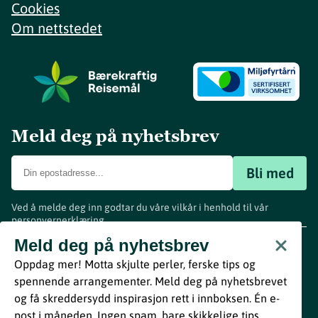
Cookies
Om nettstedet
Meld deg på nyhetsbrev
Bli med
Ved å melde deg inn godtar du våre vilkår i henhold til vår
personvernerklæring
.
www.visitvestfold.com
Meld deg på nyhetsbrev
Turistinformasjon
Oppdag mer! Motta skjulte perler, ferske tips og
Vestfold Fylkeskommune
spennende arrangementer. Meld deg på nyhetsbrevet
By
Breakfast
og få skreddersydd inspirasjon rett i innboksen. Én e-
post i måneden. Ingen spam, bare skikkelige tips.