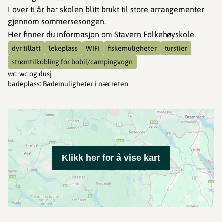
I over ti år har skolen blitt brukt til store arrangementer
gjennom sommersesongen.
Her finner du informasjon om Stavern Folkehøyskole.
dyr tillatt
lekeplass
WIFI
fiskemuligheter
turstier
strømtilkobling for bobil/campingvogn
wc
:
wc og dusj
badeplass
:
Bademuligheter i nærheten
Klikk her for å vise kart