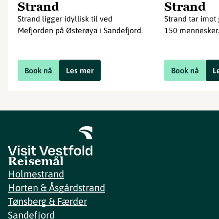
Strand
Strand
Strand ligger idyllisk til ved
Strand tar imot 
Mefjorden på Østerøya i Sandefjord.
150 mennesker
Book nå
Les mer
Book nå
L
Reisemål
Holmestrand
Horten & Åsgårdstrand
Tønsberg & Færder
Sandefjord