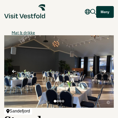
Meny
Mat & drikke
©
Sandefjord