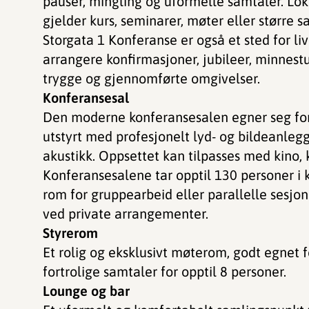
pauser, mingling og uformelle samtaler. Lok
gjelder kurs, seminarer, møter eller større s
Storgata 1 Konferanse er også et sted for li
arrangere konfirmasjoner, jubileer, minnestu
trygge og gjennomførte omgivelser.
Konferansesal
Den moderne konferansesalen egner seg for 
utstyrt med profesjonelt lyd- og bildeanleg
akustikk. Oppsettet kan tilpasses med kino,
Konferansesalene tar opptil 130 personer i 
rom for gruppearbeid eller parallelle sesjone
ved private arrangementer.
Styrerom
Et rolig og eksklusivt møterom, godt egnet f
fortrolige samtaler for opptil 8 personer.
Lounge og bar