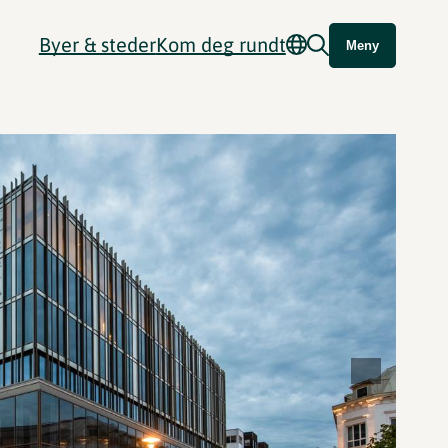
Byer & steder
Kom deg rundt
Meny