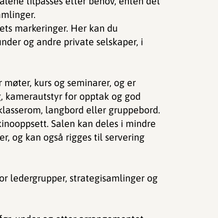
alene tilpasses etter behov, enten det
amlinger.
vets markeringer. Her kan du
nder og andre private selskaper, i
møter, kurs og seminarer, og er
g, kamerautstyr for opptak og god
 klasserom, langbord eller gruppebord.
kinooppsett. Salen kan deles i mindre
r, og kan også rigges til servering
or ledergrupper, strategisamlinger og