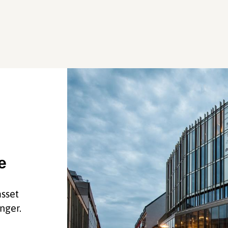
e
asset
nger.