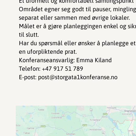
Et uformelt og komfortabelt samlingspunkt 
Området egner seg godt til pauser, mingling 
separat eller sammen med øvrige lokaler.
Målet er å gjøre planleggingen enkel og sik
til slutt.
Har du spørsmål eller ønsker å planlegge et
en uforpliktende prat.
Konferanseansvarlig: Emma Kiland
Telefon: +47 917 51 789
E-post: post@storgata1konferanse.no