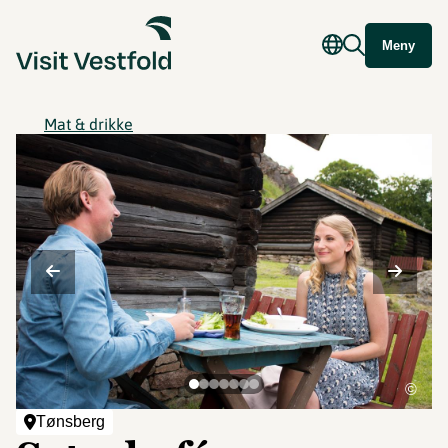
Meny
Mat & drikke
©
Tønsberg