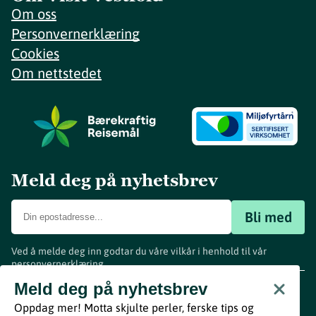
Om oss
Personvernerklæring
Cookies
Om nettstedet
Meld deg på nyhetsbrev
Bli med
Ved å melde deg inn godtar du våre vilkår i henhold til vår
personvernerklæring
.
www.visitvestfold.com
Meld deg på nyhetsbrev
Turistinformasjon
Oppdag mer! Motta skjulte perler, ferske tips og