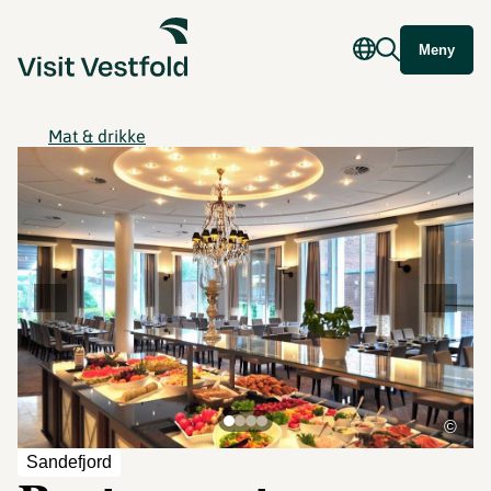
Meny
Mat & drikke
©
Sandefjord