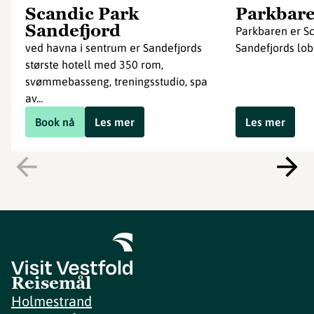
Scandic Park
Parkbar
Sandefjord
Parkbaren er S
ved havna i sentrum er Sandefjords
Sandefjords lob
største hotell med 350 rom,
svømmebasseng, treningsstudio, spa
av...
Book nå
Les mer
Les mer
Reisemål
Holmestrand