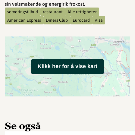
sin velsmakende og energirik frokost.
serveringstilbud
restaurant
Alle rettigheter
American Express
Diners Club
Eurocard
Visa
Klikk her for å vise kart
Se også