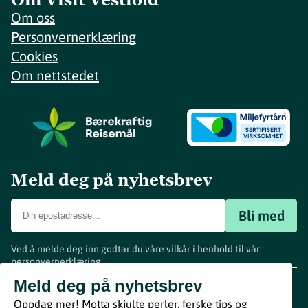
Om oss
Personvernerklæring
Cookies
Om nettstedet
Meld deg på nyhetsbrev
Bli med
Ved å melde deg inn godtar du våre vilkår i henhold til vår
personvernerklæring
.
www.visitvestfold.com
Meld deg på nyhetsbrev
Turistinformasjon
Oppdag mer! Motta skjulte perler, ferske tips og