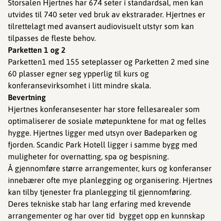
Storsalen Hjertnes har 674 seter i standardsal, men kan
utvides til 740 seter ved bruk av ekstrarader. Hjertnes er
tilrettelagt med avansert audiovisuelt utstyr som kan
tilpasses de fleste behov.
Parketten 1 og 2
Parketten1 med 155 seteplasser og Parketten 2 med sine
60 plasser egner seg ypperlig til kurs og
konferansevirksomhet i litt mindre skala.
Bevertning
Hjertnes konferansesenter har store fellesarealer som
optimaliserer de sosiale møtepunktene for mat og felles
hygge. Hjertnes ligger med utsyn over Badeparken og
fjorden. Scandic Park Hotell ligger i samme bygg med
muligheter for overnatting, spa og bespisning.
Å gjennomføre større arrangementer, kurs og konferanser
innebærer ofte mye planlegging og organisering. Hjertnes
kan tilby tjenester fra planlegging til gjennomføring.
Deres tekniske stab har lang erfaring med krevende
arrangementer og har over tid bygget opp en kunnskap