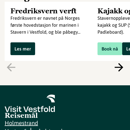
Fredriksvern verft
Kajakk o
Fredriksvern er navnet på Norges
Stavernopplevel
første hovedstasjon for marinen i
kajakk og SUP 
Stavern i Vestfold, og ble påbegy...
Padleboard).
Les mer
Book nå
L
Reisemål
Holmestrand