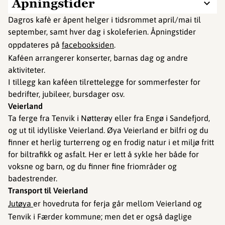
Åpningstider
Dagros kafè er åpent helger i tidsrommet april/mai til
september, samt hver dag i skoleferien. Åpningstider
oppdateres på
facebooksiden
.
Kaféen arrangerer konserter, barnas dag og andre
aktiviteter.
I tillegg kan kaféen tilrettelegge for sommerfester for
bedrifter, jubileer, bursdager osv.
Veierland
Ta ferge fra Tenvik i Nøtterøy eller fra Engø i Sandefjord,
og ut til idylliske Veierland. Øya Veierland er bilfri og du
finner et herlig turterreng og en frodig natur i et miljø fritt
for biltrafikk og asfalt. Her er lett å sykle her både for
voksne og barn, og du finner fine friområder og
badestrender.
Transport til Veierland
Jutøya
er hovedruta for ferja går mellom Veierland og
Tenvik i Færder kommune; men det er også daglige