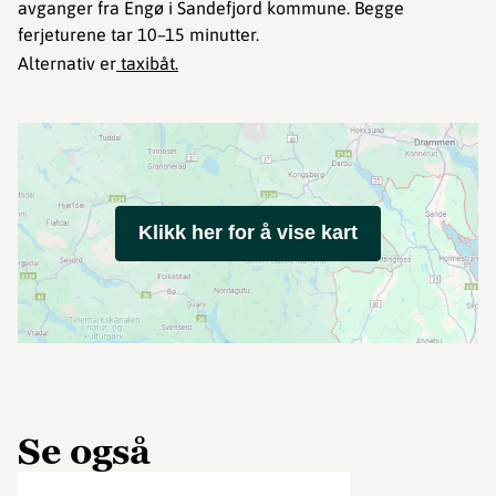
avganger fra Engø i Sandefjord kommune. Begge
ferjeturene tar 10–15 minutter.
Alternativ er
taxibåt.
Klikk her for å vise kart
Se også