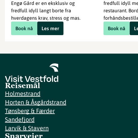
Engø Gård er en eksklusiv og
fredfull idyll 
fredfull idyll langt borte fra
restaurant. Bor
hverdagens krav, stress og mas.
forhåndsbestill
Book nå
Les mer
Book nå
L
Reisemål
Holmestrand
Horten & Åsgårdstrand
Tønsberg & Færder
Sandefjord
Larvik & Stavern
Snarveier