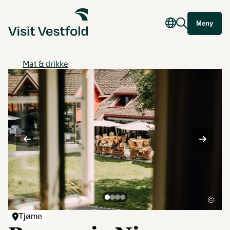
Meny
Mat & drikke
©
Tjøme