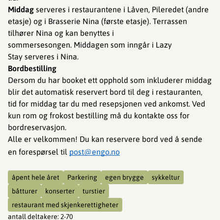
Middag
serveres i restaurantene i Låven, Pileredet (andre
etasje) og i Brasserie Nina (første etasje). Terrassen
tilhører Nina og kan benyttes i
sommersesongen. Middagen som inngår i Lazy
Stay serveres i Nina.
Bordbestilling
Dersom du har booket ett opphold som inkluderer middag
blir det automatisk reservert bord til deg i restauranten,
tid for middag tar du med resepsjonen ved ankomst. Ved
kun rom og frokost bestilling må du kontakte oss for
bordreservasjon.
Alle er velkommen! Du kan reservere bord ved å sende
en forespørsel til
post@engo.no
åpent hele året
Parkering
egen brygge
sykkeltur
båtturer
konserter
turstier
restaurant med skjenkerettigheter
antall deltakere
:
2-70