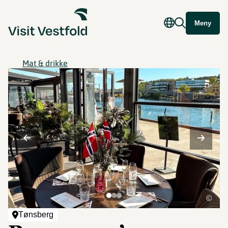
Meny
Mat & drikke
©
Tønsberg