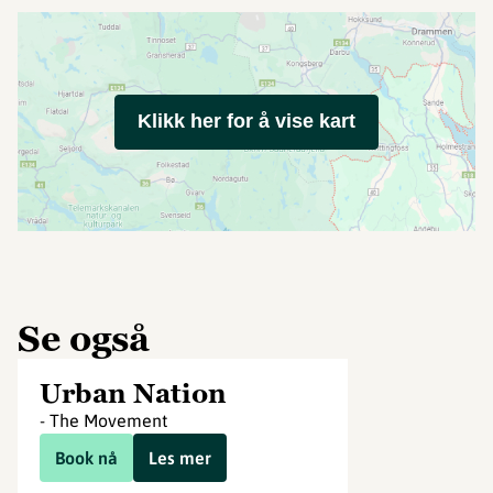
Klikk her for å vise kart
Se også
Urban Nation
- The Movement
Book nå
Les mer