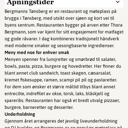
Åpningstider
Bergmanns Tønsberg er en restaurant og møteplass på
brygga i Tønsberg, med utsikt over sjøen og kort vei til
byens sentrum. Restauranten bygger på arven etter Thora
Bergmann, som var kjent for sitt engasjement for matfaget
og gode råvarer. I dag kombineres tradisjonelt håndverk
med moderne smaker og sesongbaserte ingredienser.
Meny med noe for enhver smak
Menyen spenner fra lunsjretter og smørbrød til salater,
bowls, pasta, pizza, burgere og hovedretter. Her finner du
blant annet club sandwich, toast skagen, cæsarsalat,
kremet fiskesuppe, ramen, scampi pil pil og pastaretter.
For dem som ønsker et større måltid tilbys blant annet
entrecôte, indrefilet av okse, torsk, laks, blåskjell og
spareribs. Restauranten har også et bredt utvalg pizzaer,
burgere, barneretter og desserter.
Underholdning
Gjennom året arrangeres det jevnlig liveunderholdning
og DJ-kvelder, og Bergmanns er en populær møteplass på